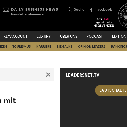
DAILY BUSINESS NEWS
Suche
Facebook
Newsletter abonnieren
KEYACCOUNT
LUXURY
ÜBER UNS
PODCAST
EDITION
SUCHEN
NZEN
TOURISMUS
KARRIERE
BIZ-TALKS
OPINION LEADERS
RANKINGS
LEADERSNET.TV
LAUTSCHALT
m mit