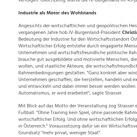
verfolgen. Gleichzeitig feierte die IV-Burgenland ihr 45-
Industrie als Motor des Wohlstands
Angesichts der wirtschaftlichen und geopolitischen He
vergangenen Jahre hob IV-Burgenland-Präsident
Christi
Bedeutung der Industrie für den Wirtschaftsstandort Öst
Wirtschaftlicher Erfolg entstehe durch engagierte Mens
Unternehmen und wirtschaftsfreundliche politische R
brauche gut ausgebildete und motivierte Menschen, die
wollen, und staatliche Akteure, die wirtschaftsfreundlic
Rahmenbedingungen gestalten. "Ganz konkret aber wird
Unternehmen geschaffen, die herstellen, handeln und ex
und entwickeln und dabei immer besser werden wollen.
Automatismus, er wird erarbeitet", sagte Strasser.
Mit Blick auf das Motto der Veranstaltung zog Strasser 
Fußball: "Ohne Training kein Spiel, ohne passende Ra
wirtschaftlicher Erfolg. Und ohne wirtschaftlichen Erfo
in Österreich." Voraussetzung dafür sei ein Wirtschafts
Grundsatz "mehr privat, weniger Staat".