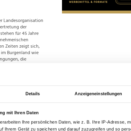
r Landesorganisation
ertretung der
 stehen für 45 Jahre
ernehmerischen
n Zeiten zeigt sich,
– im Burgenland wie
ngungen, die
niger Bürokratie,
ie Wachstum
o Knill.
Details
Anzeigeneinstellungen
 einer verlässlichen
tik und Wirtschaft.
g mit Ihren Daten
Förderungen seien
erarbeiten Ihre persönlichen Daten, wie z. B. Ihre IP-Adresse, m
 Wirtschaftsstandorts
nvestitionen und die
uf Ihrem Gerät zu speichern und darauf zuzugreifen und so pers