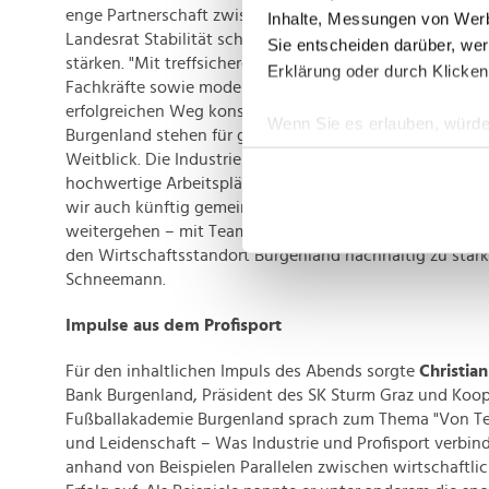
enge Partnerschaft zwischen Politik und Wirtschaft wü
Inhalte, Messungen von Werb
Landesrat Stabilität schaffen und die Wettbewerbsfähigk
Sie entscheiden darüber, wer
stärken. "Mit treffsicheren Förderungen, Investitionen in
Erklärung oder durch Klicken
Fachkräfte sowie modernen Rahmenbedingungen setzen
erfolgreichen Weg konsequent fort. 45 Jahre Industriell
Wenn Sie es erlauben, würde
Burgenland stehen für gelebte Zusammenarbeit und un
Informationen über Ih
Weitblick. Die Industrie ist ein unverzichtbarer Motor fü
Ihr Gerät durch aktiv
hochwertige Arbeitsplätze und Wohlstand. Diesen erfo
wir auch künftig gemeinsam mit unseren Unternehmen
Erfahren Sie mehr darüber, w
weitergehen – mit Teamgeist, Innovationskraft und de
Einzelheiten
fest.
den Wirtschaftsstandort Burgenland nachhaltig zu stärk
Schneemann.
Wir verwenden Cookies, um I
und die Zugriffe auf unsere 
Impulse aus dem Profisport
Website an unsere Partner fü
möglicherweise mit weiteren
Für den inhaltlichen Impuls des Abends sorgte
Christian
der Dienste gesammelt habe
Bank Burgenland, Präsident des SK Sturm Graz und Koop
Fußballakademie Burgenland sprach zum Thema "Von Te
und Leidenschaft – Was Industrie und Profisport verbinde
anhand von Beispielen Parallelen zwischen wirtschaftl