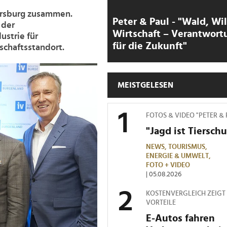
ersburg zusammen.
Peter & Paul - "Wald, Wi
 der
Wirtschaft – Verantwort
ustrie für
für die Zukunft"
chaftsstandort.
MEISTGELESEN
FOTOS & VIDEO "PETER &
"Jagd ist Tierschu
NEWS,
TOURISMUS,
ENERGIE & UMWELT,
FOTO + VIDEO
| 05.08.2026
KOSTENVERGLEICH ZEIGT
VORTEILE
E-Autos fahren