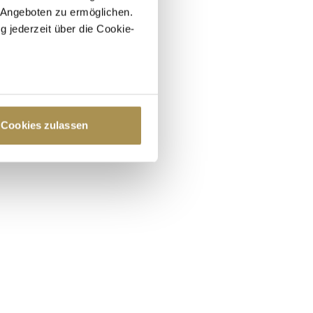
 Angeboten zu ermöglichen.
g jederzeit über die Cookie-
au sein können
zieren
Cookies zulassen
hre Präferenzen im
Abschnitt
 Medien anbieten zu können
hrer Verwendung unserer
 führen diese Informationen
ie im Rahmen Ihrer Nutzung