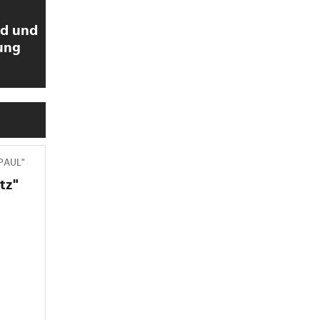
ld und
ung
 PAUL"
tz"