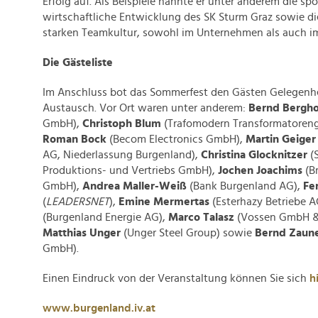
Erfolg auf. Als Beispiele nannte er unter anderem die sp
wirtschaftliche Entwicklung des SK Sturm Graz sowie d
starken Teamkultur, sowohl im Unternehmen als auch im
Die Gästeliste
Im Anschluss bot das Sommerfest den Gästen Gelegenh
Austausch. Vor Ort waren unter anderem:
Bernd Bergho
GmbH),
Christoph Blum
(Trafomodern Transformatorenge
Roman Bock
(Becom Electronics GmbH),
Martin Geige
AG, Niederlassung Burgenland),
Christina Glocknitzer
(
Produktions- und Vertriebs GmbH),
Jochen Joachims
(B
GmbH),
Andrea Maller-Weiß
(Bank Burgenland AG),
Fe
(
LEADERSNET
),
Emine Mermertas
(Esterhazy Betriebe A
(Burgenland Energie AG),
Marco Talasz
(Vossen GmbH & 
Matthias Unger
(Unger Steel Group) sowie
Bernd Zaun
GmbH).
Einen Eindruck von der Veranstaltung können Sie sich
h
www.burgenland.iv.at