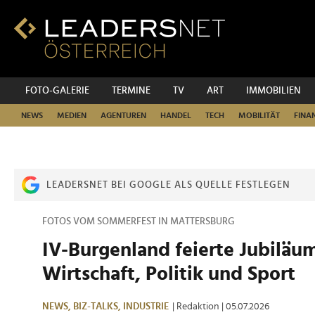
Zum
Inhalt
Zur
Fußzeilen-
Navigation
Zur
FOTO-GALERIE
TERMINE
TV
ART
IMMOBILIEN
Hauptnavigation
NEWS
MEDIEN
AGENTUREN
HANDEL
TECH
MOBILITÄT
FINA
LEADERSNET BEI GOOGLE ALS QUELLE FESTLEGEN
FOTOS VOM SOMMERFEST IN MATTERSBURG
IV-Burgenland feierte Jubiläu
Wirtschaft, Politik und Sport
NEWS,
BIZ-TALKS,
INDUSTRIE
| Redaktion
| 05.07.2026