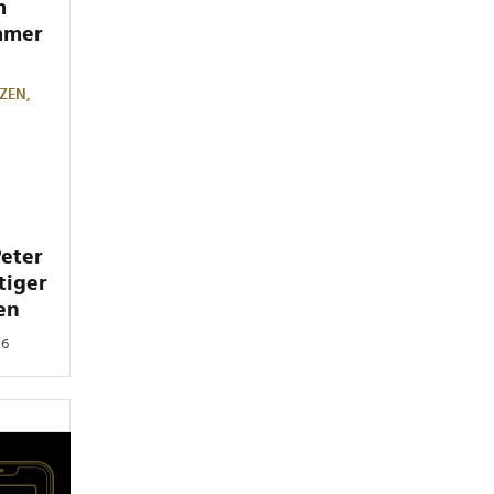
m
mmer
ZEN,
Peter
tiger
en
26