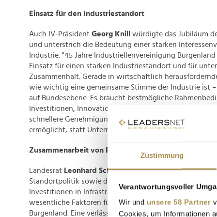
Einsatz für den Industriestandort
Auch IV-Präsident
Georg Knill
würdigte das Jubiläum de
und unterstrich die Bedeutung einer starken Interessenv
Industrie. "45 Jahre Industriellenvereinigung Burgenland
Einsatz für einen starken Industriestandort und für unt
Zusammenhalt. Gerade in wirtschaftlich herausfordernde
wie wichtig eine gemeinsame Stimme der Industrie ist 
auf Bundesebene. Es braucht bestmögliche Rahmenbedi
Investitionen, Innovation und Beschäftigung fördern: we
schnellere Genehmigungsverfahren und eine Politik, d
ermöglicht, statt Unternehmen zusätzlich zu belasten", s
Zusammenarbeit von Politik und Wirtschaft
Zustimmung
Landesrat
Leonhard Schneemann
betonte die Bedeutung
Standortpolitik sowie der Zusammenarbeit zwischen Poli
Verantwortungsvoller Umgan
Investitionen in Infrastruktur, Fachkräfte und gezielte 
Wir und
unsere 58 Partner
v
wesentliche Faktoren für die Wettbewerbsfähigkeit des
Burgenland. Eine verlässliche Standortpolitik, gezielte I
Cookies, um Informationen a