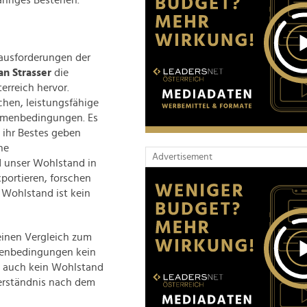
jähriges Bestehen.
rausforderungen der
an Strasser
die
erreich hervor.
chen, leistungsfähige
ahmenbedingungen. Es
 ihr Bestes geben
he
Advertisement
 unser Wohlstand in
portieren, forschen
 Wohlstand ist kein
einen Vergleich zum
hmenbedingungen kein
lg auch kein Wohlstand
verständnis nach dem