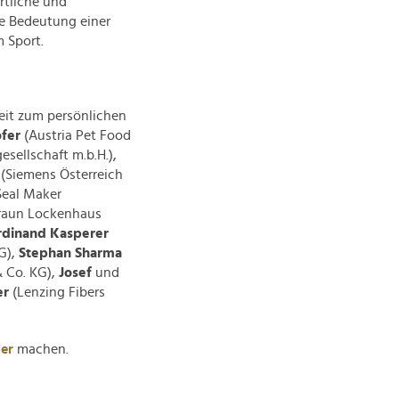
ortliche und
ie Bedeutung einer
 Sport.
eit zum persönlichen
fer
(Austria Pet Food
sellschaft m.b.H.),
r
(Siemens Österreich
Seal Maker
raun Lockenhaus
rdinand Kasperer
G),
Stephan Sharma
Co. KG),
Josef
und
er
(Lenzing Fibers
ier
machen.