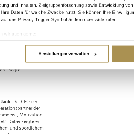
rden laut dem
ung und Inhalten, Zielgruppenforschung sowie Entwicklung von
eit in den Betriebe
 Ihre Daten für welche Zwecke nutzt. Sie können Ihre Einwilligun
 Infrastruktur und
 auf das Privacy Trigger Symbol ändern oder widerrufen
 wir diesen
envereinigung
n wir auch gerne:
ternehmerischen
re geografische Lage erfassen, welche bis auf einige Meter gen
r Innovation,
es Scannen nach bestimmten Merkmalen (Fingerprinting) identifi
lgreichen Weg werden
Einstellungen verwalten
 konsequent
ie Ihre persönlichen Daten verarbeitet werden, und legen Sie I
m gemeinsamen Ziel,
en", sagte
nhalte und Anzeigen zu personalisieren, Funktionen für soziale
Website zu analysieren. Außerdem geben wir Informationen zu I
r soziale Medien, Werbung und Analysen weiter. Unsere Partner
 Daten zusammen, die Sie ihnen bereitgestellt haben oder die s
 Jauk
. Der CEO der
n.
erationspartner der
amgeist, Motivation
t". Dabei zeigte er
ichem und sportlichem