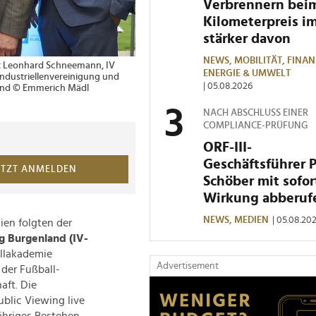
Verbrennern bei
Kilometerpreis i
stärker davon
NEWS,
MOBILITÄT,
FINAN
srat Leonhard Schneemann, IV
ENERGIE & UMWELT
Industriellenvereinigung und
| 05.08.2026
land © Emmerich Mädl
NACH ABSCHLUSS EINER
COMPLIANCE-PRÜFUNG
ORF-III-
Geschäftsführer 
ETZT ANMELDEN
Schöber mit sofor
Wirkung abberuf
NEWS,
MEDIEN
| 05.08.20
ien folgten der
g Burgenland (IV-
allakademie
Advertisement
 der Fußball-
aft. Die
blic Viewing live