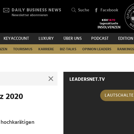
DAILY BUSINESS NEWS
Suche
Facebook
Newsletter abonnieren
KEYACCOUNT
LUXURY
ÜBER UNS
PODCAST
EDITION
SUCHEN
NZEN
TOURISMUS
KARRIERE
BIZ-TALKS
OPINION LEADERS
RANKINGS
LEADERSNET.TV
z 2020
LAUTSCHALT
 hochkarätigen