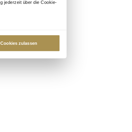
g jederzeit über die Cookie-
au sein können
zieren
Cookies zulassen
hre Präferenzen im
Abschnitt
 Medien anbieten zu können
hrer Verwendung unserer
 führen diese Informationen
ie im Rahmen Ihrer Nutzung