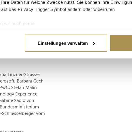
 Ihre Daten für welche Zwecke nutzt. Sie können Ihre Einwilligun
icke zu den Themen
 auf das Privacy Trigger Symbol ändern oder widerrufen
B. Digitalisierung im
tenbeziehung, und
n wir auch gerne:
anels: "Workskills der
ie digitale
re geografische Lage erfassen, welche bis auf einige Meter gen
die Digitalisierung".
es Scannen nach bestimmten Merkmalen (Fingerprinting) identifi
Publikum eine ideale
Einstellungen verwalten
ie Ihre persönlichen Daten verarbeitet werden, und legen Sie I
 den Workshops
 neuen digitalen Tools
nhalte und Anzeigen zu personalisieren, Funktionen für soziale
ia Linzner-Strasser
Website zu analysieren. Außerdem geben wir Informationen zu I
icrosoft, Barbara Cech
r soziale Medien, Werbung und Analysen weiter. Unsere Partner
 PwC, Stefan Malin
 Daten zusammen, die Sie ihnen bereitgestellt haben oder die s
hnology Experience
n.
 Sabine Sadlo von
 Bundesministerium
r-Schliesselberger vom