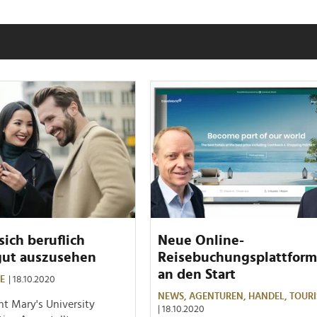
ich beruflich
Neue Online-
 gut auszusehen
Reisebuchungsplattform
an den Start
E
| 18.10.2020
NEWS,
AGENTUREN,
HANDEL,
TOUR
nt Mary's University
| 18.10.2020