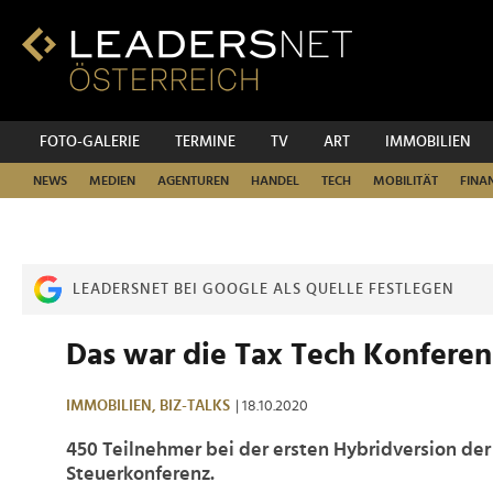
Zum
Inhalt
Zur
Fußzeilen-
Navigation
Zur
FOTO-GALERIE
TERMINE
TV
ART
IMMOBILIEN
Hauptnavigation
NEWS
MEDIEN
AGENTUREN
HANDEL
TECH
MOBILITÄT
FINA
LEADERSNET BEI GOOGLE ALS QUELLE FESTLEGEN
Das war die Tax Tech Konferen
IMMOBILIEN,
BIZ-TALKS
| 18.10.2020
450 Teilnehmer bei der ersten Hybridversion der
Steuerkonferenz.