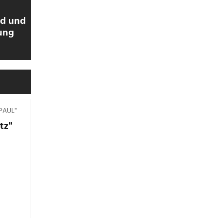
ld und
ung
 PAUL"
tz"