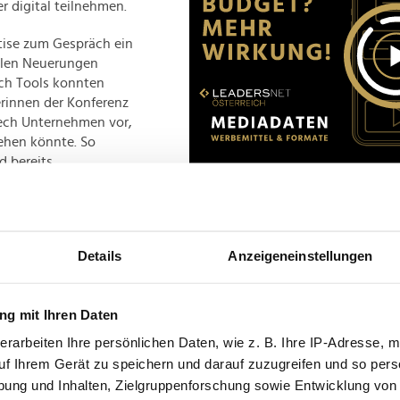
 digital teilnehmen.
rtise zum Gespräch ein
talen Neuerungen
ch Tools konnten
erinnen der Konferenz
Tech Unternehmen vor,
sehen könnte. So
 bereits
Advertisement
020 die Initiative
der Steuerbranche und
Details
Anzeigeneinstellungen
nd Studenten einen
ivitäten zu bieten.
 Wirtschaft und
g mit Ihren Daten
der Wissenschaft.
erarbeiten Ihre persönlichen Daten, wie z. B. Ihre IP-Adresse, m
uf Ihrem Gerät zu speichern und darauf zuzugreifen und so pers
ung und Inhalten, Zielgruppenforschung sowie Entwicklung von
densten Bereichen der