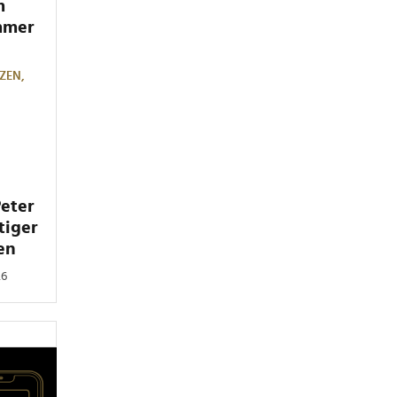
m
mmer
ZEN,
Peter
tiger
en
26