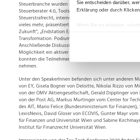
Sie entscheiden darüber, wer
Steuerbranche wurden den Teilnehmern kompakte Einbl
Erklärung oder durch Klicken
Steuerberater 4.0, Tools und Public Tax-Tech geboten. Z.
Steuerstrafrecht, interne Digitalisierung, digitale Klien
Wenn Sie es erlauben, würde
vieles mehr; präsentiert unter anderem durch folgende P
Zukunft", „Endstation Excel – what's next? Wie gelingt d
Informationen über Ih
Transformation: Podiumsdiskussion" und "Wunschliste an 
Ihr Gerät durch aktiv
Anschließende Diskussionen und Workshops boten dem 
Erfahren Sie mehr darüber, w
Möglichkeit ein aktiver Teil der Debatte zu werden. In
Einzelheiten
fest.
konnten die TeilnehmerInnen Einblicke in die Praxis der
nehmen.
Wir verwenden Cookies, um I
Unter den SpeakerInnen befanden sich unter anderen Mar
und die Zugriffe auf unsere 
von EY, Gisela Bogner von Deloitte, Nikolai Rizzo von M
Website an unsere Partner fü
von der OMV Aktiengesellschaft, Gerald Dipplinger von
möglicherweise mit weiteren
von der Post AG, Markus Murtinger vom Center for Tec
der Dienste gesammelt habe
des AIT, Mario Felice (Bundesministerium für Finanzen),
LexisNexis, David Gloser von ECOVIS, Gunter Mayr vom
für Finanzen und Universität Wien und Sabine Kirchmay
Institut für Finanzrecht Universität Wien.