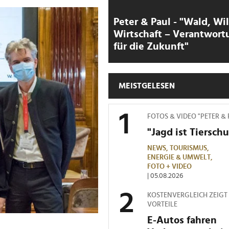
Peter & Paul - "Wald, Wi
Wirtschaft – Verantwort
für die Zukunft"
MEISTGELESEN
FOTOS & VIDEO "PETER &
"Jagd ist Tierschu
NEWS,
TOURISMUS,
ENERGIE & UMWELT,
FOTO + VIDEO
| 05.08.2026
KOSTENVERGLEICH ZEIGT
VORTEILE
E-Autos fahren