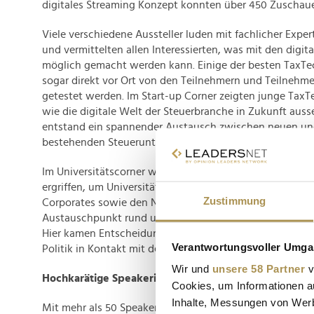
digitales Streaming Konzept konnten über 450 Zuschauer
Viele verschiedene Aussteller luden mit fachlicher Expe
und vermittelten allen Interessierten, was mit den digi
möglich gemacht werden kann. Einige der besten TaxTe
sogar direkt vor Ort von den Teilnehmern und Teilnehm
getestet werden. Im Start-up Corner zeigten junge Tax
wie die digitale Welt der Steuerbranche in Zukunft aus
entstand ein spannender Austausch zwischen neuen und
bestehenden Steuerunternehmen.
Im Universitätscorner wurde auf der TaxTech Konferenz 2
ergriffen, um UniversitätsvertreterInnen, Personen aus 
Zustimmung
Corporates sowie den Next Generation Studentinnen u
Austauschpunkt rund um ihre digitalen Wünsche und Akt
Hier kamen Entscheidungsträger aus der Steuerbranche,
Verantwortungsvoller Umgan
Politik in Kontakt mit den aktuellen Entwicklungen aus 
Wir und
unsere 58 Partner
v
Hochkarätige Speakerinnen und Speaker
Cookies, um Informationen a
Inhalte, Messungen von Werb
Mit mehr als 50 Speakerinnen und Speaker aus verschie