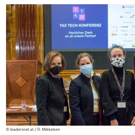
>
© leadersnet.at / D. Mikkelsen