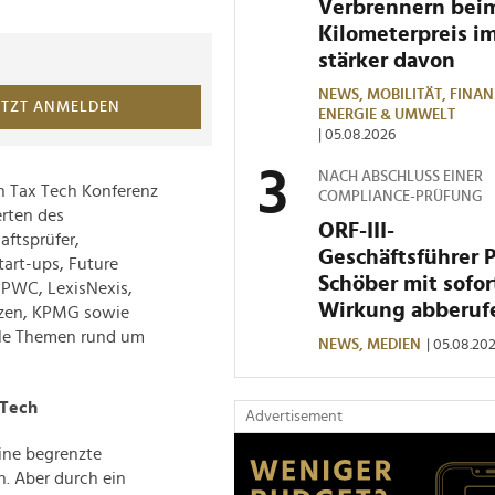
Verbrennern bei
Kilometerpreis i
stärker davon
NEWS,
MOBILITÄT,
FINAN
ETZT ANMELDEN
ENERGIE & UMWELT
| 05.08.2026
NACH ABSCHLUSS EINER
n Tax Tech Konferenz
COMPLIANCE-PRÜFUNG
rten des
ORF-III-
aftsprüfer,
Geschäftsführer 
tart-ups, Future
Schöber mit sofor
 PWC, LexisNexis,
Wirkung abberuf
anzen, KPMG sowie
lle Themen rund um
NEWS,
MEDIEN
| 05.08.20
 Tech
Advertisement
ine begrenzte
n. Aber durch ein