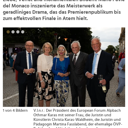
del Monaco inszenierte das Meisterwerk als
geradliniges Drama, das das Premierenpublikum bis
zum effektvollen Finale in Atem hielt.
>
ropean Forum Alpbach
2 von 4 Bildern
Die beiden Opernsänger:innen 
ie Juristin und
und Kristian Benedikt
im, die Juristin und
© Kristian Schark
 der ehemalige ÖVP-