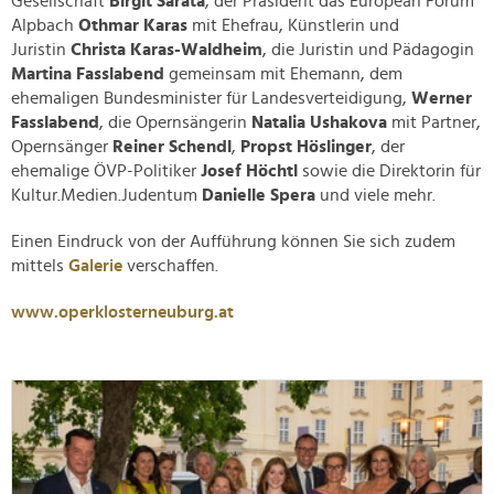
Gesellschaft
Birgit Sarata
, der Präsident das European Forum
Alpbach
Othmar Karas
mit Ehefrau, Künstlerin und
Juristin
Christa Karas-Waldheim
, die Juristin und Pädagogin
Martina Fasslabend
gemeinsam mit Ehemann, dem
ehemaligen Bundesminister für Landesverteidigung,
Werner
Fasslabend
, die Opernsängerin
Natalia Ushakova
mit Partner,
Opernsänger
Reiner Schendl
,
Propst Höslinger
, der
ehemalige ÖVP-Politiker
Josef Höchtl
sowie die Direktorin für
Kultur.Medien.Judentum
Danielle Spera
und viele mehr.
Einen Eindruck von der Aufführung können Sie sich zudem
mittels
Galerie
verschaffen.
www.operklosterneuburg.at