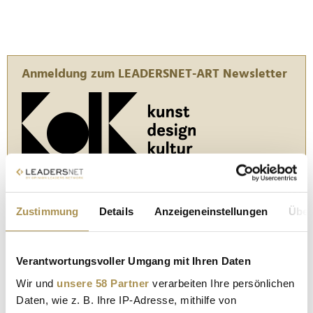
Anmeldung zum LEADERSNET-ART Newsletter
Zustimmung
Details
Anzeigeneinstellungen
Über
In den "Daily Business News" von Opinion Leaders
Network berichten wir ab sofort täglich auch über die
Themen Kunst, Design und Kultur.
Verantwortungsvoller Umgang mit Ihren Daten
Alle 14 Tage erscheint
LEADERSNET-ART
und bringt die
Highlights der Branche.
Wir und
unsere 58 Partner
verarbeiten Ihre persönlichen
Daten, wie z. B. Ihre IP-Adresse, mithilfe von
Herausgeber von
LEADERSNET-ART
ist Gerhard Krispl.