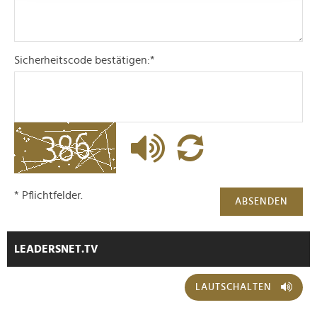
Wir verwenden Cookies, um Inhalte und Anzeigen zu
personalisieren, Funktionen für soziale Medien anbieten
Sicherheitscode bestätigen:
*
zu können und die Zugriffe auf unsere Website zu
analysieren. Außerdem geben wir Informationen zu Ihrer
Verwendung unserer Website an unsere Partner für
soziale Medien, Werbung und Analysen weiter. Unsere
Partner führen diese Informationen möglicherweise mit
weiteren Daten zusammen, die Sie ihnen bereitgestellt
haben oder die sie im Rahmen Ihrer Nutzung der Dienste
gesammelt haben.
* Pflichtfelder.
ABSENDEN
LEADERSNET.TV
LAUTSCHALTEN