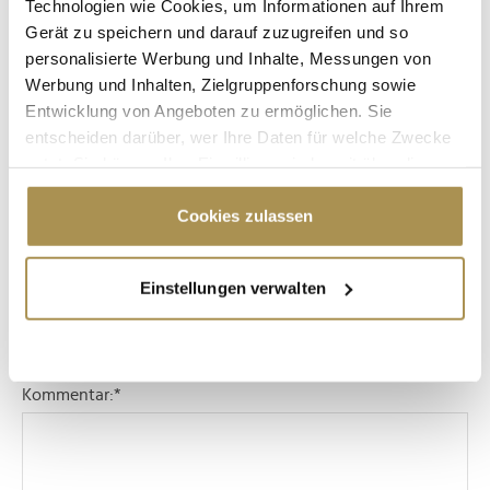
Technologien wie Cookies, um Informationen auf Ihrem
Gerät zu speichern und darauf zuzugreifen und so
personalisierte Werbung und Inhalte, Messungen von
Werbung und Inhalten, Zielgruppenforschung sowie
Entwicklung von Angeboten zu ermöglichen. Sie
entscheiden darüber, wer Ihre Daten für welche Zwecke
nutzt. Sie können Ihre Einwilligung jederzeit über die
OPER KLOSTERNEUBURG
SAMSON UND DALILA
Cookie-Erklärung oder durch Klicken auf das Privacy
Trigger Symbol ändern oder widerrufen
Cookies zulassen
Kommentar veröffentlichen
Wenn Sie es erlauben, würden wir auch gerne:
Einstellungen verwalten
Informationen über Ihre geografische Lage
Autor:
*
erfassen, welche bis auf einige Meter genau sein
können
Ihr Gerät durch aktives Scannen nach
Kommentar:
*
bestimmten Merkmalen (Fingerprinting) identifizieren
Erfahren Sie mehr darüber, wie Ihre persönlichen Daten
verarbeitet werden, und legen Sie Ihre Präferenzen im
Abschnitt Einzelheiten
fest.