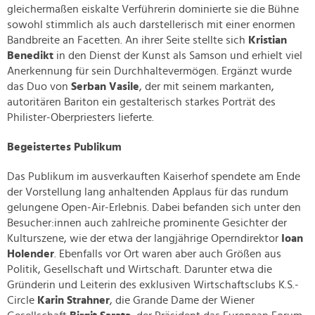
gleichermaßen eiskalte Verführerin dominierte sie die Bühne
sowohl stimmlich als auch darstellerisch mit einer enormen
Bandbreite an Facetten. An ihrer Seite stellte sich
Kristian
Benedikt
in den Dienst der Kunst als Samson und erhielt viel
Anerkennung für sein Durchhaltevermögen. Ergänzt wurde
das Duo von
Serban Vasile
, der mit seinem markanten,
autoritären Bariton ein gestalterisch starkes Porträt des
Philister-Oberpriesters lieferte.
Begeistertes Publikum
Das Publikum im ausverkauften Kaiserhof spendete am Ende
der Vorstellung lang anhaltenden Applaus für das rundum
gelungene Open-Air-Erlebnis. Dabei befanden sich unter den
Besucher:innen auch zahlreiche prominente Gesichter der
Kulturszene, wie der etwa der langjährige Operndirektor
Ioan
Holender
. Ebenfalls vor Ort waren aber auch Größen aus
Politik, Gesellschaft und Wirtschaft. Darunter etwa die
Gründerin und Leiterin des exklusiven Wirtschaftsclubs K.S.-
Circle
Karin Strahner
, die Grande Dame der Wiener