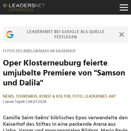
Zum
Inhalt
Zur
Fußzeilen-
Navigation
LEADERSNET BEI GOOGLE ALS QUELLE
Zur
FESTLEGEN
Hauptnavigation
FOTOS DES BIBELDRAMAS IM KAISERHOF
Oper Klosterneuburg feierte
umjubelte Premiere von "Samson
und Dalila"
NEWS,
TOURISMUS,
KUNST & KULTUR,
FOTO,
LEADERSNET-ART
| Janet Teplik
| 08.07.2026
Camille Saint-Saëns' biblisches Epos verwandelte den
Kaiserhof des Stiftes in eine packende Arena aus
Liebe, Verrat und monumentalen Bildern. Mario Pavle