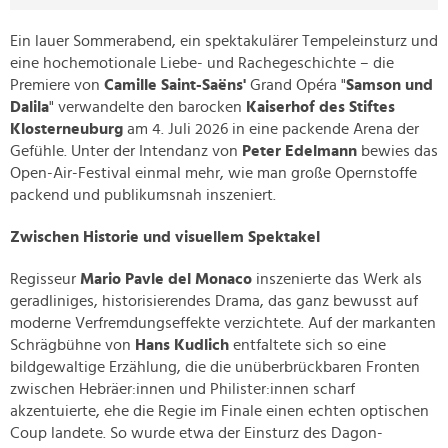
Ein lauer Sommerabend, ein spektakulärer Tempeleinsturz und
eine hochemotionale Liebe- und Rachegeschichte – die
Premiere von
Camille Saint-Saëns'
Grand Opéra "
Samson und
Dalila
" verwandelte den barocken
Kaiserhof des Stiftes
Klosterneuburg
am 4. Juli 2026 in eine packende Arena der
Gefühle. Unter der Intendanz von
Peter Edelmann
bewies das
Open-Air-Festival einmal mehr, wie man große Opernstoffe
packend und publikumsnah inszeniert.
Zwischen Historie und visuellem Spektakel
Regisseur
Mario Pavle del Monaco
inszenierte das Werk als
geradliniges, historisierendes Drama, das ganz bewusst auf
moderne Verfremdungseffekte verzichtete. Auf der markanten
Schrägbühne von
Hans Kudlich
entfaltete sich so eine
bildgewaltige Erzählung, die die unüberbrückbaren Fronten
zwischen Hebräer:innen und Philister:innen scharf
akzentuierte, ehe die Regie im Finale einen echten optischen
Coup landete. So wurde etwa der Einsturz des Dagon-