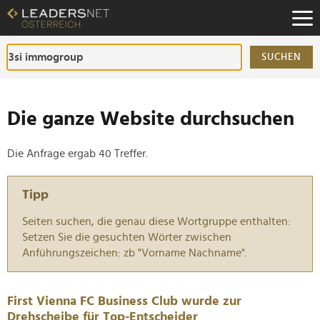
Zum
Inhalt
Zur
Fußzeilen-
SUCHEN
Navigation
Zur
Hauptnavigation
Die ganze Website durchsuchen
Die Anfrage ergab 40 Treffer.
Tipp
Seiten suchen, die genau diese Wortgruppe enthalten:
Setzen Sie die gesuchten Wörter zwischen
Anführungszeichen: zb "Vorname Nachname".
First Vienna FC Business Club wurde zur
Drehscheibe für Top-Entscheider