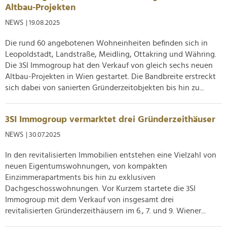
soziale Medien, Werbung und Analysen weiter. Unsere
Altbau-Projekten
Partner führen diese Informationen möglicherweise mit
NEWS
| 19.08.2025
weiteren Daten zusammen, die Sie ihnen bereitgestellt
haben oder die sie im Rahmen Ihrer Nutzung der Dienste
Die rund 60 angebotenen Wohneinheiten befinden sich in
gesammelt haben.
Leopoldstadt, Landstraße, Meidling, Ottakring und Währing.
Die 3SI Immogroup hat den Verkauf von gleich sechs neuen
Altbau-Projekten in Wien gestartet. Die Bandbreite erstreckt
sich dabei von sanierten Gründerzeitobjekten bis hin zu...
3SI Immogroup vermarktet drei Gründerzeithäuser
NEWS
| 30.07.2025
In den revitalisierten Immobilien entstehen eine Vielzahl von
neuen Eigentumswohnungen, von kompakten
Einzimmerapartments bis hin zu exklusiven
Dachgeschosswohnungen. Vor Kurzem startete die 3SI
Immogroup mit dem Verkauf von insgesamt drei
revitalisierten Gründerzeithäusern im 6., 7. und 9. Wiener...