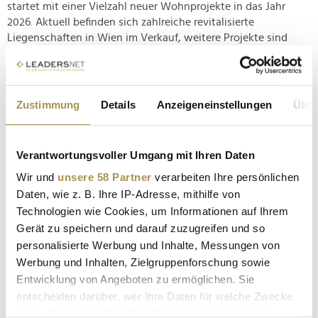
startet mit einer Vielzahl neuer Wohnprojekte in das Jahr
2026. Aktuell befinden sich zahlreiche revitalisierte
Liegenschaften in Wien im Verkauf, weitere Projekte sind
bereits in...
3SI Immogroup startet zwei neue Projekte in Wien
Zustimmung
Details
Anzeigeneinstellungen
Über
NEWS
| 12.11.2025
Mit "The Superior" entstehen elf Wohneinheiten und mit "Die
Verantwortungsvoller Umgang mit Ihren Daten
Symbiose" 21 Eigentumswohnungen. Die 3SI Immogroup hat
Wir und
unsere 58 Partner
verarbeiten Ihre persönlichen
als Bauträger gemeinsam mit der Neumayer
Daten, wie z. B. Ihre IP-Adresse, mithilfe von
Projektmanagement GmbH und der Habau Group mit einem
symbolträchtigen Doppelspatenstich den Baustart zweier
Technologien wie Cookies, um Informationen auf Ihrem
neuer Wohnprojekte eingeläutet: " The...
Gerät zu speichern und darauf zuzugreifen und so
personalisierte Werbung und Inhalte, Messungen von
Werbung und Inhalten, Zielgruppenforschung sowie
"Es gibt nichts Nachhaltigeres als das Zinshaus"
Entwicklung von Angeboten zu ermöglichen. Sie
NEWS
| 14.10.2025
entscheiden darüber, wer Ihre Daten für welche Zwecke
nutzt. Sie können Ihre Einwilligung jederzeit über die