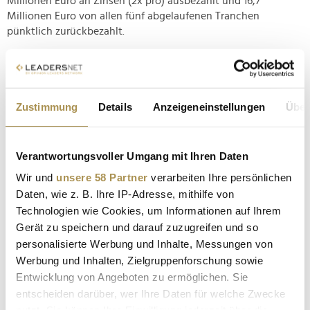
Millionen Euro an Zinsen (2x pro) ausbezahlt und 16,7
Millionen Euro von allen fünf abgelaufenen Tranchen
pünktlich zurückbezahlt.
Ausblick
Abschließend gaben Otmar Michaeler und Anne Aubrunner
noch einen Ausblick. Demnach werde sich FMTG Invest auch
Zustimmung
Details
Anzeigeneinstellungen
Über
künftig strategisch weiterentwickeln – mit dem klaren Ziel,
nachhaltiges Wachstum und vertrauensvolle Partnerschaften
zu fördern. Die nächste Zeichnungsfrist für neue Projekte in
Verantwortungsvoller Umgang mit Ihren Daten
Deutschland soll – vorbehaltlich aller regulatorischen
Wir und
unsere 58 Partner
verarbeiten Ihre persönlichen
Genehmigungen – voraussichtlich im ersten Halbjahr 2025
Daten, wie z. B. Ihre IP-Adresse, mithilfe von
starten. Auf
LEADERSNET
-Nachfrage wurde zudem betätigt,
Technologien wie Cookies, um Informationen auf Ihrem
dass es 2025 das erste Mal auch für Anleger:innen aus Italien
möglich sein wird, in Falkensteiner Projekte zu investieren.
Gerät zu speichern und darauf zuzugreifen und so
personalisierte Werbung und Inhalte, Messungen von
Werbung und Inhalten, Zielgruppenforschung sowie
Entwicklung von Angeboten zu ermöglichen. Sie
*RISIKOHINWEIS ÖSTERREICH 03/2025
Der Erwerb der Veranlagung ist mit erheblichen Risiken verbunden und kann zum
entscheiden darüber, wer Ihre Daten für welche Zwecke
vollständigen Verlust des eingesetzten Kapitals führen. Ein den Bestimmungen des
österr. Kapitalmarktgesetzes entsprechender Prospekt samt allfälliger Nachträge