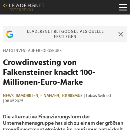
Zum
Inhalt
Zur
Fußzeilen-
Navigation
LEADERSNET BEI GOOGLE ALS QUELLE
Zur
FESTLEGEN
Hauptnavigation
FMTG INVEST AUF ERFOLGSKURS
Crowdinvesting von
Falkensteiner knackt 100-
Millionen-Euro-Marke
NEWS,
IMMOBILIEN,
FINANZEN,
TOURISMUS
| Tobias Seifried
| 08.05.2025
Die alternative Finanzierungsform der
Unternehmensgruppe hat sich zu einem der größten
Crowdinvestment-Projekte im Tourismus entwickelt.