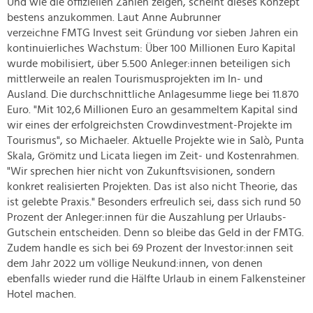
Und wie die offiziellen Zahlen zeigen, scheint dieses Konzept
bestens anzukommen. Laut Anne Aubrunner
verzeichne FMTG Invest seit Gründung vor sieben Jahren ein
kontinuierliches Wachstum: Über 100 Millionen Euro Kapital
wurde mobilisiert, über 5.500 Anleger:innen beteiligen sich
mittlerweile an realen Tourismusprojekten im In- und
Ausland. Die durchschnittliche Anlagesumme liege bei 11.870
Euro. "Mit 102,6 Millionen Euro an gesammeltem Kapital sind
wir eines der erfolgreichsten Crowdinvestment-Projekte im
Tourismus", so Michaeler. Aktuelle Projekte wie in Salò, Punta
Skala, Grömitz und Licata liegen im Zeit- und Kostenrahmen.
"Wir sprechen hier nicht von Zukunftsvisionen, sondern
konkret realisierten Projekten. Das ist also nicht Theorie, das
ist gelebte Praxis." Besonders erfreulich sei, dass sich rund 50
Prozent der Anleger:innen für die Auszahlung per Urlaubs-
Gutschein entscheiden. Denn so bleibe das Geld in der FMTG.
Zudem handle es sich bei 69 Prozent der Investor:innen seit
dem Jahr 2022 um völlige Neukund:innen, von denen
ebenfalls wieder rund die Hälfte Urlaub in einem Falkensteiner
Hotel machen.