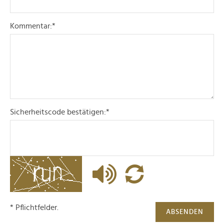
soziale Medien, Werbung und Analysen weiter. Unsere
Partner führen diese Informationen möglicherweise mit
Kommentar:
*
weiteren Daten zusammen, die Sie ihnen bereitgestellt
haben oder die sie im Rahmen Ihrer Nutzung der Dienste
gesammelt haben.
Sicherheitscode bestätigen:
*
* Pflichtfelder.
ABSENDEN