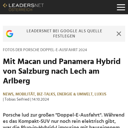
Zum
Inhalt
Zur
Fußzeilen-
Navigation
LEADERSNET BEI GOOGLE ALS QUELLE
Zur
FESTLEGEN
Hauptnavigation
FOTOS DER PORSCHE DOPPEL-E-AUSFAHRT 2024
Mit Macan und Panamera Hybrid
von Salzburg nach Lech am
Arlberg
NEWS,
MOBILITÄT,
BIZ-TALKS,
ENERGIE & UMWELT,
LUXUS
| Tobias Seifried
| 14.10.2024
Porsche lud zur großen "Doppel-E-Ausfahrt". Während
es das Kompakt-SUV nur noch rein elektrisch gibt,
war die Plug-in-Hybrid-Limousine mit hauseigenem