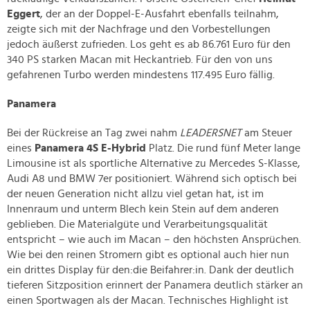
Eggert
, der an der Doppel-E-Ausfahrt ebenfalls teilnahm,
zeigte sich mit der Nachfrage und den Vorbestellungen
jedoch äußerst zufrieden. Los geht es ab 86.761 Euro für den
340 PS starken Macan mit Heckantrieb. Für den von uns
gefahrenen Turbo werden mindestens 117.495 Euro fällig.
Panamera
Bei der Rückreise an Tag zwei nahm
LEADERSNET
am Steuer
eines
Panamera 4S E-Hybrid
Platz. Die rund fünf Meter lange
Limousine ist als sportliche Alternative zu Mercedes S-Klasse,
Audi A8 und BMW 7er positioniert. Während sich optisch bei
der neuen Generation nicht allzu viel getan hat, ist im
Innenraum und unterm Blech kein Stein auf dem anderen
geblieben. Die Materialgüte und Verarbeitungsqualität
entspricht – wie auch im Macan – den höchsten Ansprüchen.
Wie bei den reinen Stromern gibt es optional auch hier nun
ein drittes Display für den:die Beifahrer:in. Dank der deutlich
tieferen Sitzposition erinnert der Panamera deutlich stärker an
einen Sportwagen als der Macan. Technisches Highlight ist