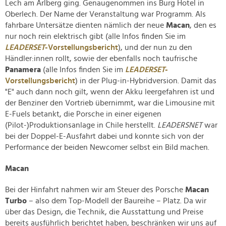
Lech am Arlberg ging. Genaugenommen ins Burg Hotel in
Oberlech. Der Name der Veranstaltung war Programm. Als
fahrbare Untersätze dienten nämlich der neue
Macan
, den es
nur noch rein elektrisch gibt (alle Infos finden Sie im
LEADERSET
-Vorstellungsbericht
), und der nun zu den
Händler:innen rollt, sowie der ebenfalls noch taufrische
Panamera
(alle Infos finden Sie im
LEADERSET
-
Vorstellungsbericht
) in der Plug-in-Hybridversion. Damit das
"E" auch dann noch gilt, wenn der Akku leergefahren ist und
der Benziner den Vortrieb übernimmt, war die Limousine mit
E-Fuels betankt, die Porsche in einer eigenen
(Pilot-)Produktionsanlage in Chile herstellt.
LEADERSNET
war
bei der Doppel-E-Ausfahrt dabei und konnte sich von der
Performance der beiden Newcomer selbst ein Bild machen.
Macan
Bei der Hinfahrt nahmen wir am Steuer des Porsche
Macan
Turbo
– also dem Top-Modell der Baureihe – Platz. Da wir
über das Design, die Technik, die Ausstattung und Preise
bereits ausführlich berichtet haben, beschränken wir uns auf