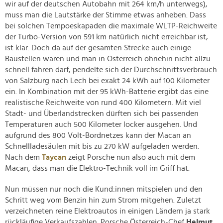
wir auf der deutschen Autobahn mit 264 km/h unterwegs),
muss man die Lautstärke der Stimme etwas anheben. Dass
bei solchen Tempoeskapaden die maximale WLTP-Reichweite
der Turbo-Version von 591 km natürlich nicht erreichbar ist,
ist klar. Doch da auf der gesamten Strecke auch einige
Baustellen waren und man in Österreich ohnehin nicht allzu
schnell fahren darf, pendelte sich der Durchschnittsverbrauch
von Salzburg nach Lech bei exakt 24 kWh auf 100 Kilometer
ein. In Kombination mit der 95 kWh-Batterie ergibt das eine
realistische Reichweite von rund 400 Kilometern. Mit viel
Stadt- und Überlandstrecken dürften sich bei passenden
Temperaturen auch 500 Kilometer locker ausgehen. Und
aufgrund des 800 Volt-Bordnetzes kann der Macan an
Schnellladesäulen mit bis zu 270 kW aufgeladen werden.
Nach dem
Taycan
zeigt Porsche nun also auch mit dem
Macan, dass man die Elektro-Technik voll im Griff hat.
Nun müssen nur noch die Kund:innen mitspielen und den
Schritt weg vom Benzin hin zum Strom mitgehen. Zuletzt
verzeichneten reine Elektroautos in einigen Ländern ja stark
rückläufige Verkaufszahlen. Porsche Österreich-Chef
Helmut