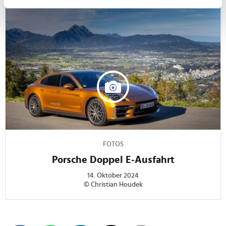
Ihr Gerät durch aktives Scannen nach
bestimmten Merkmalen (Fingerprinting) identifizieren
Erfahren Sie mehr darüber, wie Ihre persönlichen Daten
verarbeitet werden, und legen Sie Ihre Präferenzen im
Abschnitt Einzelheiten
fest.
Wir verwenden Cookies, um Inhalte und Anzeigen zu
personalisieren, Funktionen für soziale Medien anbieten
zu können und die Zugriffe auf unsere Website zu
analysieren. Außerdem geben wir Informationen zu Ihrer
Verwendung unserer Website an unsere Partner für
soziale Medien, Werbung und Analysen weiter. Unsere
FOTOS
Partner führen diese Informationen möglicherweise mit
Porsche Doppel E-Ausfahrt
weiteren Daten zusammen, die Sie ihnen bereitgestellt
14. Oktober 2024
haben oder die sie im Rahmen Ihrer Nutzung der Dienste
© Christian Houdek
gesammelt haben.