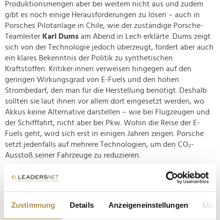
Produktionsmengen aber bei weitem nicht aus und zudem
gibt es noch einige Herausforderungen zu lösen – auch in
Porsches Pilotanlage in Chile, wie der zuständige Porsche-
Teamleiter
Karl Dums
am Abend in Lech erklärte. Dums zeigt
sich von der Technologie jedoch überzeugt, fordert aber auch
ein klares Bekenntnis der Politik zu synthetischen
Kraftstoffen. Kritiker:innen verweisen hingegen auf den
geringen Wirkungsgrad von E-Fuels und den hohen
Strombedarf, den man für die Herstellung benötigt. Deshalb
sollten sie laut ihnen vor allem dort eingesetzt werden, wo
Akkus keine Alternative darstellen – wie bei Flugzeugen und
der Schifffahrt, nicht aber bei Pkw. Wohin die Reise der E-
Fuels geht, wird sich erst in einigen Jahren zeigen. Porsche
setzt jedenfalls auf mehrere Technologien, um den CO₂-
Ausstoß seiner Fahrzeuge zu reduzieren.
Breit aufgestellt in die (elektrische) Zukunft
Porsche hat bei der Doppel-E-Ausfahrt bewiesen, dass man
Zustimmung
Details
Anzeigeneinstellungen
Über
an der Elektrifizierungsstrategie festhält, dabei aber auf
unterschiedliche Antriebsvarianten setzt. Damit können auch