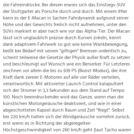
die Fahreindrücke. Bei diesen erwies sich das Einstiegs-SUV
der Stuttgarter als Porsche durch und durch. Mit einem 911er
kann es der E-Macan in Sachen Fahrdynamik aufgrund seiner
Höhe und des Gewichts freilich nicht aufnehmen, unter den
SUVs markiert er aber nach wie vor das Alpha-Tier. Der Macan
lässt sich unglaublich präzise durch Kurven zirkeln, kennt
dank adaptivem Fahrwerk so gut wie keine Wankbewegung,
beißt bei Bedarf mit seinen "giftigen" Bremsen ordentlich zu,
scheint teilweise die Gesetze der Physik außer Kraft zu setzen
und beschleunigt auf Wunsch wie ein Berserker. Für Letzteres
zeichnen vor allem die bis zu 639 PS (Boost-Modus), die ihre
Kraft dank zweier E-Motoren auf alle vier Räder verteilen,
verantwortlich. Mit aktivierter Launch Control katapultiert
sich der Stromer in 3,3 Sekunden aus dem Stand auf Tempo
100. Noch beeindruckender wird das Ganze, wenn man die
künstlichen Motorgeräusche deaktiviert, und wie in einer
abgeschotteten Kapsel durch Raum und Zeit "fliegt". Selbst
bei 220 km/h halten sich die Windgeräusche vornehm zurück,
erst wenn es in Richtung der abgeregelten
Höchstgeschwindigkeit von 260 km/h geht (laut Tacho waren