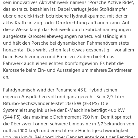
sein innovatives Aktivfahrwerk namens "Porsche Active Ride",
das extra zu bezahlen ist. Dabei verfügt jeder Stoßdämpfer
über eine elektrisch betriebene Hydraulikpumpe, mit der er
aktiv Kräfte in Zug- oder Druckrichtung aufbauen kann. Auf
diese Weise fängt das Fahrwerk durch Fahrbahnanregungen
ausgelöste Karosseriebewegungen nahezu vollständig ein
und hält den Porsche bei dynamischen Fahrmanövern stets
horizontal. Das wirkt schon fast etwas gespenstig – vor allem
beim Beschleunigen und Bremsen. Zudem bietet das
Fahrwerk auch einen echten Komfortgewinn. Es hebt die
Karosserie beim Ein- und Aussteigen um mehrere Zentimeter
an.
Fahrdynamisch wird der Panamera 4S E-Hybrid seinen
eigenen Ansprüchen voll und ganz gerecht. Sein 2,9-Liter-
Biturbo-Sechszylinder leistet 260 kW (353 PS). Die
Systemleistung inklusive der E-Maschine beträgt 400 kW
(544 PS), das maximale Drehmoment 750 Nm. Damit sprintet
die über zwei Tonnen schwere Limousine in 3,7 Sekunden von
null auf 100 km/h und erreicht eine Höchstgeschwindigkeit
von 290 km/h. Bei sportlicher Gangart entwickelt der Benziner