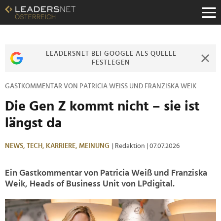
Zum
Inhalt
Zur
Fußzeilen-
Navigation
LEADERSNET BEI GOOGLE ALS QUELLE
Zur
FESTLEGEN
Hauptnavigation
GASTKOMMENTAR VON PATRICIA WEISS UND FRANZISKA WEIK
Die Gen Z kommt nicht – sie ist
längst da
NEWS,
TECH,
KARRIERE,
MEINUNG
| Redaktion
| 07.07.2026
Ein Gastkommentar von Patricia Weiß und Franziska
Weik, Heads of Business Unit von LPdigital.
>