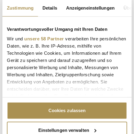
Zustimmung
Details
Anzeigeneinstellungen
Über
Verantwortungsvoller Umgang mit Ihren Daten
Wir und
unsere 58 Partner
verarbeiten Ihre persönlichen
Daten, wie z. B. Ihre IP-Adresse, mithilfe von
Technologien wie Cookies, um Informationen auf Ihrem
* Pflichtfelder.
ABSENDEN
Gerät zu speichern und darauf zuzugreifen und so
personalisierte Werbung und Inhalte, Messungen von
Werbung und Inhalten, Zielgruppenforschung sowie
LEADERSNET.TV
Entwicklung von Angeboten zu ermöglichen. Sie
entscheiden darüber, wer Ihre Daten für welche Zwecke
LAUTSCHALTEN
nutzt. Sie können Ihre Einwilligung jederzeit über die
Cookie-Erklärung oder durch Klicken auf das Privacy
Trigger Symbol ändern oder widerrufen
Cookies zulassen
Wenn Sie es erlauben, würden wir auch gerne:
Einstellungen verwalten
Informationen über Ihre geografische Lage