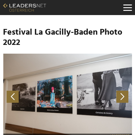
Zum
Inhalt
Zur
Fußzeilen-
Navigation
Festival La Gacilly-Baden Photo
Zur
2022
Hauptnavigation