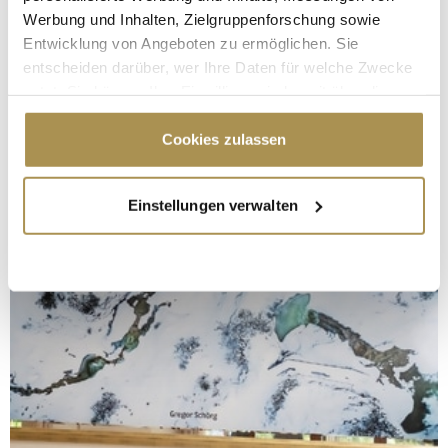
Werbung und Inhalten, Zielgruppenforschung sowie
Entwicklung von Angeboten zu ermöglichen. Sie
entscheiden darüber, wer Ihre Daten für welche Zwecke
nutzt. Sie können Ihre Einwilligung jederzeit über die
Cookie-Erklärung oder durch Klicken auf das Privacy
Trigger Symbol ändern oder widerrufen
Cookies zulassen
Wenn Sie es erlauben, würden wir auch gerne:
Einstellungen verwalten
Informationen über Ihre geografische Lage
erfassen, welche bis auf einige Meter genau sein
können
Ihr Gerät durch aktives Scannen nach
bestimmten Merkmalen (Fingerprinting) identifizieren
Erfahren Sie mehr darüber, wie Ihre persönlichen Daten
verarbeitet werden, und legen Sie Ihre Präferenzen im
Abschnitt Einzelheiten
fest.
Wir verwenden Cookies, um Inhalte und Anzeigen zu