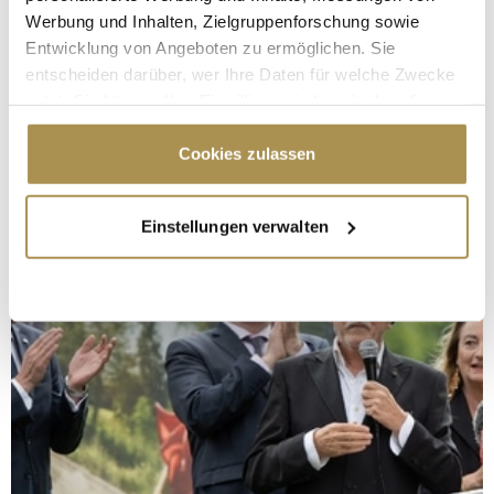
Werbung und Inhalten, Zielgruppenforschung sowie
Entwicklung von Angeboten zu ermöglichen. Sie
entscheiden darüber, wer Ihre Daten für welche Zwecke
nutzt. Sie können Ihre Einwilligung jederzeit über die
Cookie-Erklärung oder durch Klicken auf das Privacy
Trigger Symbol ändern oder widerrufen
Cookies zulassen
Wenn Sie es erlauben, würden wir auch gerne:
Einstellungen verwalten
Informationen über Ihre geografische Lage
erfassen, welche bis auf einige Meter genau sein
können
Ihr Gerät durch aktives Scannen nach
bestimmten Merkmalen (Fingerprinting) identifizieren
Erfahren Sie mehr darüber, wie Ihre persönlichen Daten
verarbeitet werden, und legen Sie Ihre Präferenzen im
Abschnitt Einzelheiten
fest.
Wir verwenden Cookies, um Inhalte und Anzeigen zu