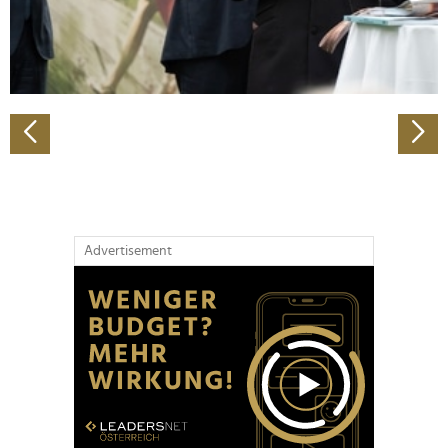
personalisieren, Funktionen für soziale Medien anbieten
zu können und die Zugriffe auf unsere Website zu
analysieren. Außerdem geben wir Informationen zu Ihrer
Verwendung unserer Website an unsere Partner für
soziale Medien, Werbung und Analysen weiter. Unsere
Partner führen diese Informationen möglicherweise mit
weiteren Daten zusammen, die Sie ihnen bereitgestellt
haben oder die sie im Rahmen Ihrer Nutzung der Dienste
gesammelt haben.
Advertisement