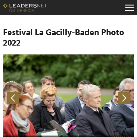
Zum
Inhalt
Zur
Fußzeilen-
Navigation
Festival La Gacilly-Baden Photo
Zur
2022
Hauptnavigation