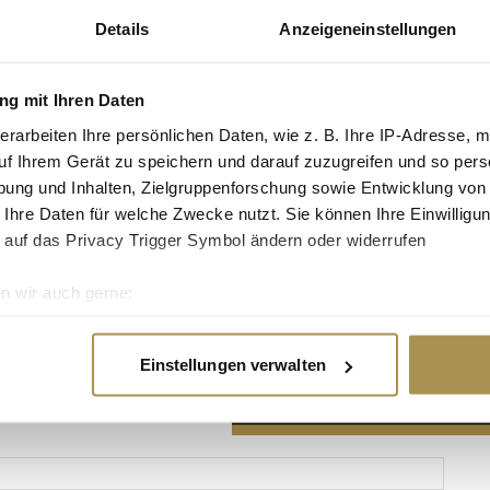
Details
Anzeigeneinstellungen
g mit Ihren Daten
erarbeiten Ihre persönlichen Daten, wie z. B. Ihre IP-Adresse, m
Advertisement
uf Ihrem Gerät zu speichern und darauf zuzugreifen und so pers
ung und Inhalten, Zielgruppenforschung sowie Entwicklung von
 Ihre Daten für welche Zwecke nutzt. Sie können Ihre Einwilligun
 auf das Privacy Trigger Symbol ändern oder widerrufen
n wir auch gerne:
re geografische Lage erfassen, welche bis auf einige Meter gen
es Scannen nach bestimmten Merkmalen (Fingerprinting) identifi
Einstellungen verwalten
ie Ihre persönlichen Daten verarbeitet werden, und legen Sie I
nhalte und Anzeigen zu personalisieren, Funktionen für soziale
Website zu analysieren. Außerdem geben wir Informationen zu I