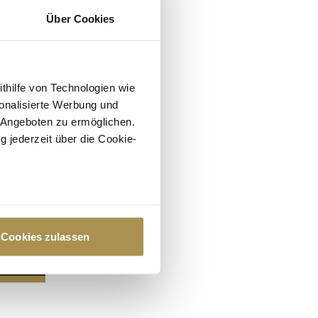
Über Cookies
ithilfe von Technologien wie
onalisierte Werbung und
 Angeboten zu ermöglichen.
g jederzeit über die Cookie-
au sein können
zieren
Cookies zulassen
hre Präferenzen im
Abschnitt
 Medien anbieten zu können
hrer Verwendung unserer