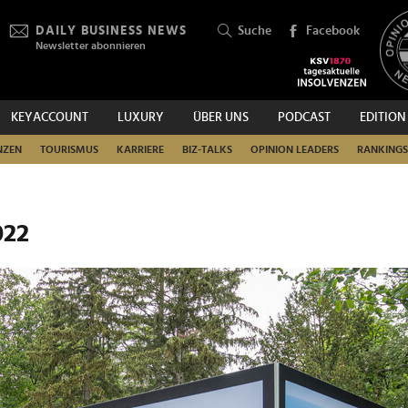
DAILY BUSINESS NEWS
Suche
Facebook
Newsletter abonnieren
KEYACCOUNT
LUXURY
ÜBER UNS
PODCAST
EDITION
SUCHEN
NZEN
TOURISMUS
KARRIERE
BIZ-TALKS
OPINION LEADERS
RANKINGS
022