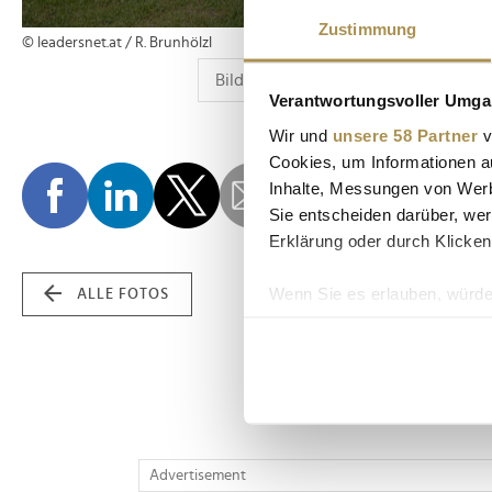
Zustimmung
© leadersnet.at / R. Brunhölzl
Verantwortungsvoller Umgan
Wir und
unsere 58 Partner
v
Cookies, um Informationen a
Inhalte, Messungen von Werb
Sie entscheiden darüber, wer
Erklärung oder durch Klicken
Wenn Sie es erlauben, würde
ALLE FOTOS
Informationen über Ih
Ihr Gerät durch aktiv
Erfahren Sie mehr darüber, w
Einzelheiten
fest.
Wir verwenden Cookies, um I
Advertisement
und die Zugriffe auf unsere 