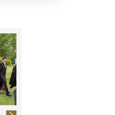
 führen diese Informationen
ie im Rahmen Ihrer Nutzung