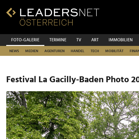
Zum
Inhalt
Zur
Fußzeilen-
Navigation
Zur
FOTO-GALERIE
TERMINE
TV
ART
IMMOBILIEN
Hauptnavigation
NEWS
MEDIEN
AGENTUREN
HANDEL
TECH
MOBILITÄT
FINA
Festival La Gacilly-Baden Photo 2