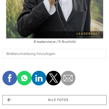
© leadersnet.at / R. Brunhölzl
ALLE FOTOS