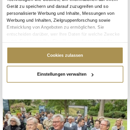
Gerät zu speichern und darauf zuzugreifen und so
personalisierte Werbung und Inhalte, Messungen von
Werbung und Inhalten, Zielgruppenforschung sowie
Entwicklung von Angeboten zu ermöglichen. Sie
entscheiden darüber, wer Ihre Daten für welche Zwecke
nutzt. Sie können Ihre Einwilligung jederzeit über die
Cookie-Erklärung oder durch Klicken auf das Privacy
Trigger Symbol ändern oder widerrufen
Cookies zulassen
Wenn Sie es erlauben, würden wir auch gerne:
Einstellungen verwalten
Informationen über Ihre geografische Lage
erfassen, welche bis auf einige Meter genau sein
können
Ihr Gerät durch aktives Scannen nach
bestimmten Merkmalen (Fingerprinting) identifizieren
Erfahren Sie mehr darüber, wie Ihre persönlichen Daten
verarbeitet werden, und legen Sie Ihre Präferenzen im
Abschnitt Einzelheiten
fest.