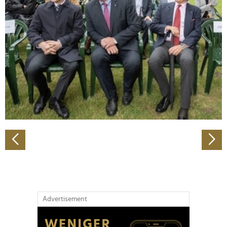
Wir verwenden Cookies, um Inhalte und Anzeigen zu
personalisieren, Funktionen für soziale Medien anbieten
zu können und die Zugriffe auf unsere Website zu
analysieren. Außerdem geben wir Informationen zu Ihrer
Verwendung unserer Website an unsere Partner für
soziale Medien, Werbung und Analysen weiter. Unsere
Partner führen diese Informationen möglicherweise mit
weiteren Daten zusammen, die Sie ihnen bereitgestellt
haben oder die sie im Rahmen Ihrer Nutzung der Dienste
gesammelt haben.
Advertisement