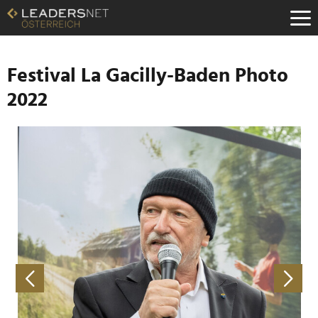
Zum
Inhalt
Zur
Fußzeilen-
Navigation
Festival La Gacilly-Baden Photo
Zur
2022
Hauptnavigation