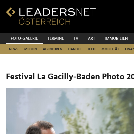
Zum
Inhalt
Zur
Fußzeilen-
Navigation
Zur
FOTO-GALERIE
TERMINE
TV
ART
IMMOBILIEN
Hauptnavigation
NEWS
MEDIEN
AGENTUREN
HANDEL
TECH
MOBILITÄT
FINA
Festival La Gacilly-Baden Photo 2