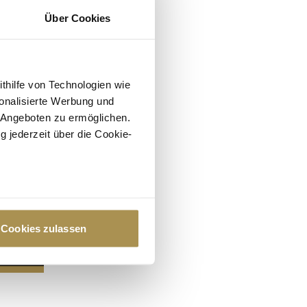
Über Cookies
ithilfe von Technologien wie
onalisierte Werbung und
 Angeboten zu ermöglichen.
g jederzeit über die Cookie-
au sein können
zieren
Cookies zulassen
hre Präferenzen im
Abschnitt
 Medien anbieten zu können
hrer Verwendung unserer