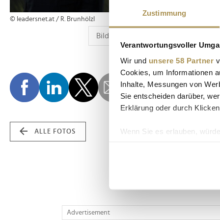
Zustimmung
© leadersnet.at / R. Brunhölzl
Verantwortungsvoller Umgan
Wir und
unsere 58 Partner
v
Cookies, um Informationen a
Inhalte, Messungen von Werb
Sie entscheiden darüber, wer
Erklärung oder durch Klicken
Wenn Sie es erlauben, würde
ALLE FOTOS
Informationen über Ih
Ihr Gerät durch aktiv
Erfahren Sie mehr darüber, w
Einzelheiten
fest.
Wir verwenden Cookies, um I
Advertisement
und die Zugriffe auf unsere 