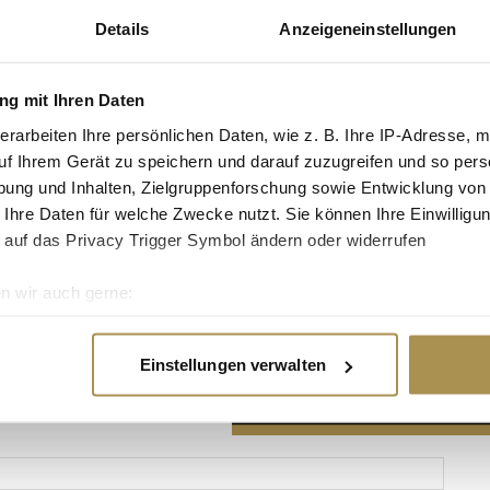
Details
Anzeigeneinstellungen
g mit Ihren Daten
erarbeiten Ihre persönlichen Daten, wie z. B. Ihre IP-Adresse, m
Advertisement
uf Ihrem Gerät zu speichern und darauf zuzugreifen und so pers
ung und Inhalten, Zielgruppenforschung sowie Entwicklung von
 Ihre Daten für welche Zwecke nutzt. Sie können Ihre Einwilligun
 auf das Privacy Trigger Symbol ändern oder widerrufen
n wir auch gerne:
re geografische Lage erfassen, welche bis auf einige Meter gen
es Scannen nach bestimmten Merkmalen (Fingerprinting) identifi
Einstellungen verwalten
ie Ihre persönlichen Daten verarbeitet werden, und legen Sie I
nhalte und Anzeigen zu personalisieren, Funktionen für soziale
Website zu analysieren. Außerdem geben wir Informationen zu I