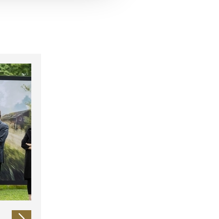
 führen diese Informationen
ie im Rahmen Ihrer Nutzung