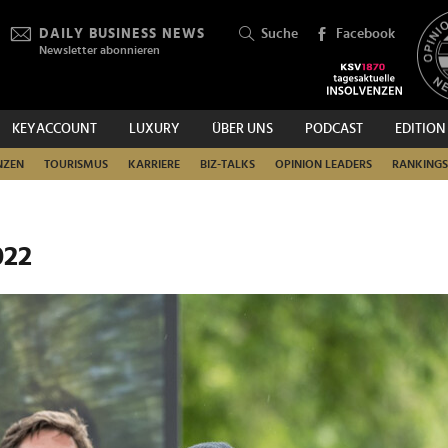
DAILY BUSINESS NEWS
Suche
Facebook
Newsletter abonnieren
KEYACCOUNT
LUXURY
ÜBER UNS
PODCAST
EDITION
SUCHEN
NZEN
TOURISMUS
KARRIERE
BIZ-TALKS
OPINION LEADERS
RANKINGS
022