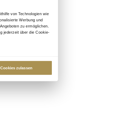
ithilfe von Technologien wie
onalisierte Werbung und
 Angeboten zu ermöglichen.
g jederzeit über die Cookie-
au sein können
zieren
Cookies zulassen
hre Präferenzen im
Abschnitt
 Medien anbieten zu können
hrer Verwendung unserer
 führen diese Informationen
ie im Rahmen Ihrer Nutzung