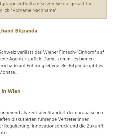
tgruppe enthalten: Setzen Sie die gesuchten
n: zb "Vorname Nachname".
schend Bitpanda
Schweiz verlässt das Wiener Fintech-"Einhorn" auf
gene Agentur zurück. Damit kommt es binnen
rochade auf Führungsebene. Bei Bitpanda gibt es
Monate...
e in Wien
unehmend als zentraler Standort der europäischen
effen diskutierten führende Vertreter:innen
er Regulierung, Innovationsdruck und die Zukunft
to...