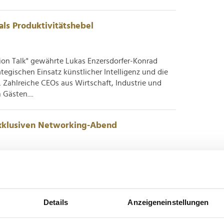
als Produktivitätshebel
ion Talk" gewährte Lukas Enzersdorfer-Konrad
tegischen Einsatz künstlicher Intelligenz und die
 Zahlreiche CEOs aus Wirtschaft, Industrie und
Gästen....
exklusiven Networking-Abend
anstaltete der Krypto-Broker einen VIP-Empfang
o "From mountains to markets" trafen
hmertum und der Creator Economy zusammen. Nach
ht am Mittwoch ( LEADERSNET...
Details
Anzeigeneinstellungen