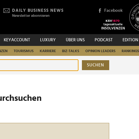
DAILY BUSINESS NEWS
Facebook
Newsletter abonnieren
KEYACCOUNT
LUXURY
ÜBER UNS
PODCAST
EDITION
NZEN
TOURISMUS
KARRIERE
BIZ-TALKS
OPINION LEADERS
RANKINGS
SUCHEN
urchsuchen