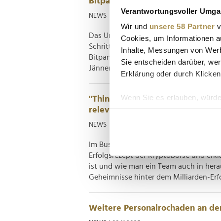
Bitpanda vereint Krypto, Aktien
Verantwortungsvoller Umgan
NEWS
| 20.01.2026
Wir und
unsere 58 Partner
v
Das Unternehmen erweitert sein Angebo
Cookies, um Informationen a
Schritt von einer europaweiten Kampa
Inhalte, Messungen von Werb
Bitpanda kündigt den Start eines deut
Sie entscheiden darüber, wer
Jänner 2026 sollen Kund:innen über di
Erklärung oder durch Klicken
Wenn Sie es erlauben, würde
"Think Big and Move Fast – nur
relevant"
Informationen über Ih
Ihr Gerät durch aktiv
NEWS
| 19.11.2025
Erfahren Sie mehr darüber, w
Im Business Gladiators-Podcast verrät
Einzelheiten
fest.
Erfolgsrezept der Kryptobörse und erkl
ist und wie man ein Team auch in herau
Wir verwenden Cookies, um I
Geheimnisse hinter dem Milliarden-Erfo
und die Zugriffe auf unsere 
Website an unsere Partner fü
möglicherweise mit weiteren
Weitere Personalrochaden an de
der Dienste gesammelt habe