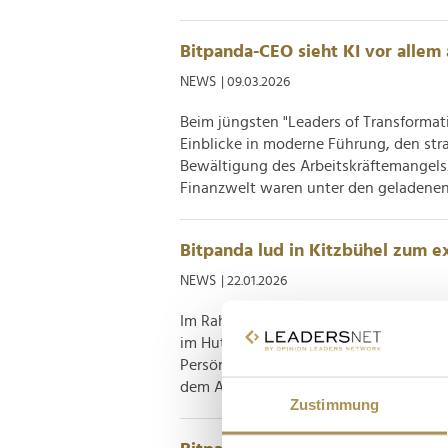
Bitpanda-CEO sieht KI vor allem 
NEWS
| 09.03.2026
Beim jüngsten "Leaders of Transformat
Einblicke in moderne Führung, den stra
Bewältigung des Arbeitskräftemangels.
Finanzwelt waren unter den geladenen 
Bitpanda lud in Kitzbühel zum 
NEWS
| 22.01.2026
Im Rahmen der Hahnenkamm-Rennen ver
im Hutschpferd Palais. Unter dem Mott
Persönlichkeiten aus Sport, Unterne
dem Auftakt mit der Kitz Legends Nig
Zustimmung