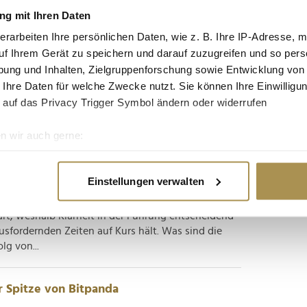
 und ETFs in einer Investment-App
g mit Ihren Daten
erarbeiten Ihre persönlichen Daten, wie z. B. Ihre IP-Adresse, m
t ab dem 29. Jänner 2026. Begleitet wird der
uf Ihrem Gerät zu speichern und darauf zuzugreifen und so pers
gne mit Christoph Waltz als Markenbotschafter.
ung und Inhalten, Zielgruppenforschung sowie Entwicklung von
lich erweiterten Anlageangebots an. Ab dem 29.
 Ihre Daten für welche Zwecke nutzt. Sie können Ihre Einwilligun
e App Zugang zu...
 auf das Privacy Trigger Symbol ändern oder widerrufen
n wir auch gerne:
 so bleibt man im globalen Wettbewerb
re geografische Lage erfassen, welche bis auf einige Meter gen
es Scannen nach bestimmten Merkmalen (Fingerprinting) identifi
Einstellungen verwalten
ie Ihre persönlichen Daten verarbeitet werden, und legen Sie I
 Bitpanda-CEO Lukas Enzersdorfer-Konrad das
ärt, weshalb Klarheit in der Führung entscheidend
sfordernden Zeiten auf Kurs hält. Was sind die
nhalte und Anzeigen zu personalisieren, Funktionen für soziale
lg von...
Website zu analysieren. Außerdem geben wir Informationen zu I
r soziale Medien, Werbung und Analysen weiter. Unsere Partner
 Daten zusammen, die Sie ihnen bereitgestellt haben oder die s
r Spitze von Bitpanda
n.