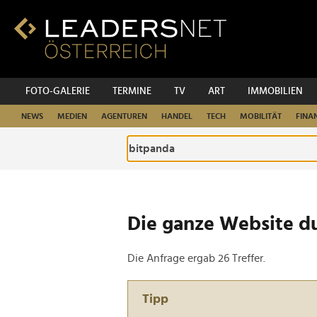
Zum
Inhalt
Zur
Fußzeilen-
Navigation
Zur
FOTO-GALERIE
TERMINE
TV
ART
IMMOBILIEN
Hauptnavigation
NEWS
MEDIEN
AGENTUREN
HANDEL
TECH
MOBILITÄT
FINA
Die ganze Website d
Die Anfrage ergab 26 Treffer.
Tipp