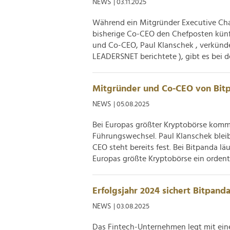
NEWS
| 03.11.2025
Während ein Mitgründer Executive Cha
bisherige Co-CEO den Chefposten künf
und Co-CEO, Paul Klanschek , verkünde
LEADERSNET berichtete ), gibt es bei der
Mitgründer und Co-CEO von Bitp
NEWS
| 05.08.2025
Bei Europas größter Kryptobörse komm
Führungswechsel. Paul Klanschek bleib
CEO steht bereits fest. Bei Bitpanda lä
Europas größte Kryptobörse ein ordentl
Erfolgsjahr 2024 sichert Bitpand
NEWS
| 03.08.2025
Das Fintech-Unternehmen legt mit ei