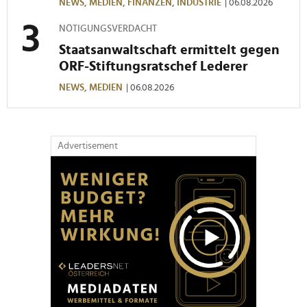
NEWS,
MEDIEN,
FINANZEN,
INDUSTRIE
| 06.08.2026
haben oder die sie im Rahmen Ihrer Nutzung der Dienste
gesammelt haben.
NÖTIGUNGSVERDACHT
Staatsanwaltschaft ermittelt gegen
ORF-Stiftungsratschef Lederer
NEWS,
MEDIEN
| 06.08.2026
Advertisement