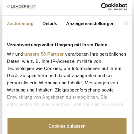
Zustimmung
Details
Anzeigeneinstellungen
Über
* Pflichtfelder.
ABSENDEN
Verantwortungsvoller Umgang mit Ihren Daten
Wir und
unsere 58 Partner
verarbeiten Ihre persönlichen
LEADERSNET.TV
Daten, wie z. B. Ihre IP-Adresse, mithilfe von
Technologien wie Cookies, um Informationen auf Ihrem
LAUTSCHALTEN
Gerät zu speichern und darauf zuzugreifen und so
personalisierte Werbung und Inhalte, Messungen von
Werbung und Inhalten, Zielgruppenforschung sowie
Entwicklung von Angeboten zu ermöglichen. Sie
entscheiden darüber, wer Ihre Daten für welche Zwecke
nutzt. Sie können Ihre Einwilligung jederzeit über die
Cookie-Erklärung oder durch Klicken auf das Privacy
Trigger Symbol ändern oder widerrufen
Cookies zulassen