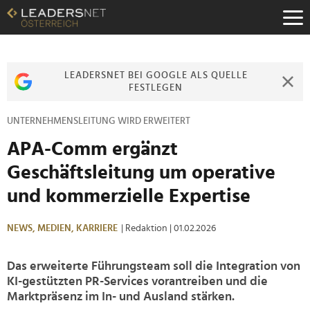
Zum
Inhalt
Zur
Fußzeilen-
Navigation
LEADERSNET BEI GOOGLE ALS QUELLE
Zur
FESTLEGEN
Hauptnavigation
UNTERNEHMENSLEITUNG WIRD ERWEITERT
APA-Comm ergänzt
Geschäftsleitung um operative
und kommerzielle Expertise
NEWS,
MEDIEN,
KARRIERE
| Redaktion
| 01.02.2026
Das erweiterte Führungsteam soll die Integration von
KI-gestützten PR-Services vorantreiben und die
Marktpräsenz im In- und Ausland stärken.