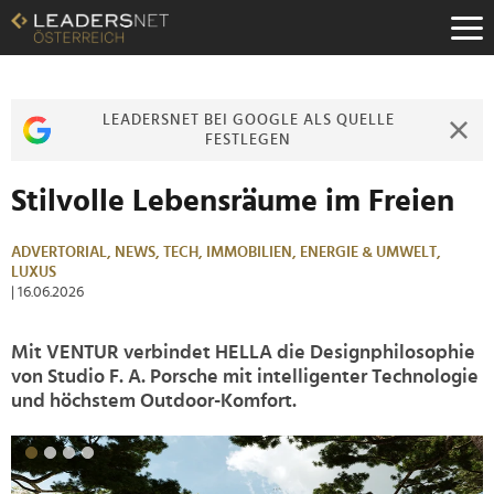
Zum
Inhalt
Zur
Fußzeilen-
Navigation
LEADERSNET BEI GOOGLE ALS QUELLE
Zur
FESTLEGEN
Hauptnavigation
Stilvolle Lebensräume im Freien
ADVERTORIAL,
NEWS,
TECH,
IMMOBILIEN,
ENERGIE & UMWELT,
LUXUS
| 16.06.2026
Mit VENTUR verbindet HELLA die Designphilosophie
von Studio F. A. Porsche mit intelligenter Technologie
und höchstem Outdoor-Komfort.
>