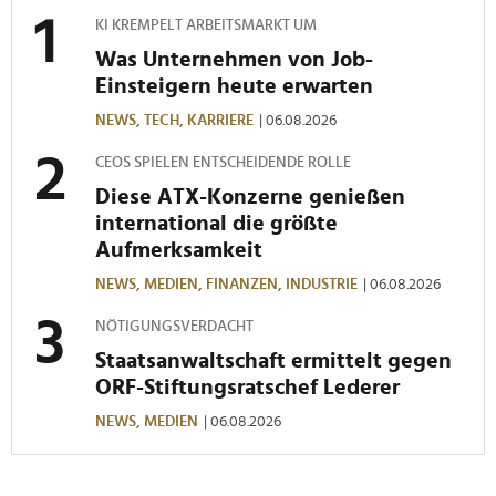
personalisieren, Funktionen für soziale Medien anbieten
KI KREMPELT ARBEITSMARKT UM
zu können und die Zugriffe auf unsere Website zu
Was Unternehmen von Job-
analysieren. Außerdem geben wir Informationen zu Ihrer
Einsteigern heute erwarten
Verwendung unserer Website an unsere Partner für
NEWS,
TECH,
KARRIERE
| 06.08.2026
soziale Medien, Werbung und Analysen weiter. Unsere
Partner führen diese Informationen möglicherweise mit
CEOS SPIELEN ENTSCHEIDENDE ROLLE
weiteren Daten zusammen, die Sie ihnen bereitgestellt
Diese ATX-Konzerne genießen
haben oder die sie im Rahmen Ihrer Nutzung der Dienste
international die größte
gesammelt haben.
Aufmerksamkeit
NEWS,
MEDIEN,
FINANZEN,
INDUSTRIE
| 06.08.2026
NÖTIGUNGSVERDACHT
Staatsanwaltschaft ermittelt gegen
ORF-Stiftungsratschef Lederer
NEWS,
MEDIEN
| 06.08.2026