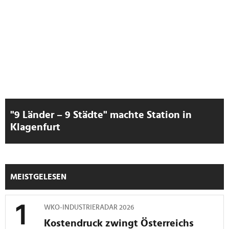
Wir verwenden Cookies, um Inhalte und Anzeigen zu
personalisieren, Funktionen für soziale Medien anbieten
zu können und die Zugriffe auf unsere Website zu
analysieren. Außerdem geben wir Informationen zu Ihrer
Verwendung unserer Website an unsere Partner für
soziale Medien, Werbung und Analysen weiter. Unsere
Partner führen diese Informationen möglicherweise mit
weiteren Daten zusammen, die Sie ihnen bereitgestellt
haben oder die sie im Rahmen Ihrer Nutzung der Dienste
"9 Länder – 9 Städte" machte Station in
gesammelt haben.
Klagenfurt
MEISTGELESEN
WKO-INDUSTRIERADAR 2026
Kostendruck zwingt Österreichs