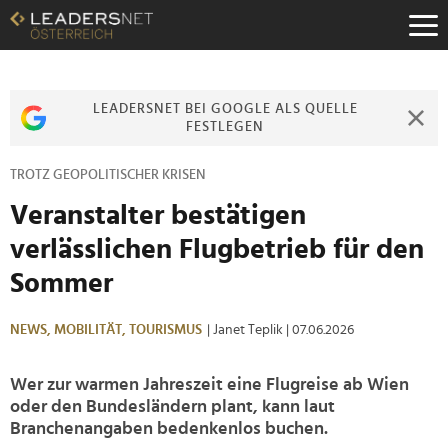
Zum
Inhalt
Zur
Fußzeilen-
Navigation
LEADERSNET BEI GOOGLE ALS QUELLE
Zur
FESTLEGEN
Hauptnavigation
TROTZ GEOPOLITISCHER KRISEN
Veranstalter bestätigen
verlässlichen Flugbetrieb für den
Sommer
NEWS,
MOBILITÄT,
TOURISMUS
| Janet Teplik
| 07.06.2026
Wer zur warmen Jahreszeit eine Flugreise ab Wien
oder den Bundesländern plant, kann laut
Branchenangaben bedenkenlos buchen.