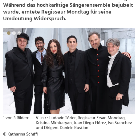
Während das hochkarätige Sängerensemble bejubelt
wurde, erntete Regisseur Mondtag für seine
Umdeutung Widerspruch.
>
l.n.r.: Ludovic Tézier, Regisseur Ersan Mondtag,
2 von 3 Bildern
St
istina Mkhitaryan, Juan Diego Flórez, Ivo Stanchev
Mk
d Dirigent Daniele Rustioni
© Katharina Schiffl