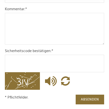
Abschnitt Einzelheiten
fest.
Kommentar:
*
Wir verwenden Cookies, um Inhalte und Anzeigen zu
personalisieren, Funktionen für soziale Medien anbieten
zu können und die Zugriffe auf unsere Website zu
analysieren. Außerdem geben wir Informationen zu Ihrer
Verwendung unserer Website an unsere Partner für
soziale Medien, Werbung und Analysen weiter. Unsere
Partner führen diese Informationen möglicherweise mit
Sicherheitscode bestätigen:
*
weiteren Daten zusammen, die Sie ihnen bereitgestellt
haben oder die sie im Rahmen Ihrer Nutzung der Dienste
gesammelt haben.
* Pflichtfelder.
ABSENDEN