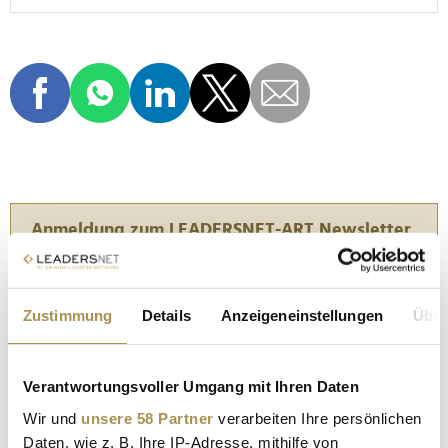
Anmeldung zum LEADERSNET-ART Newsletter
Zustimmung
Details
Anzeigeneinstellungen
Über
Verantwortungsvoller Umgang mit Ihren Daten
Wir und
unsere 58 Partner
verarbeiten Ihre persönlichen
In den "Daily Business News" von Opinion Leaders
Daten, wie z. B. Ihre IP-Adresse, mithilfe von