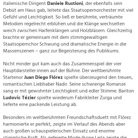
italienische Dirigent
Daniele Rustioni
, der ebenfalls sein
Debüt am Haus gab, leitete das Staatsopernorchester mit viel
Gefühl und Leichtigkeit. So ließ er berühmte, verträumte
Melodien regelrecht erblühen und die Klänge wechselten
weich zwischen Harfenklängen und Holzbläsern. Gleichzeitig
brachte er gemeinsam mit dem stimmgewaltigen
Staatsopernchor Schwung und dramatische Energie in die
Massenszenen – ganz zur Begeisterung des Publikums.
Nicht minder gut kam auch das Zusammenspiel der vier
Hauptdarsteller:innen auf der Bühne. Der weltberühmte
Startenor
Juan Diego Flórez
spielte überzeugend den treuen,
romantischen Liebhaber Nadir. Seine schwierige Romanze
sang er mit gewohnter Leichtigkeit und edler Stimme. Bariton
Ludovic Tézier
spielte wiederum Fabrikleiter Zurga und
lieferte eine packende Leistung ab.
Besonders im weltberühmten Freundschaftsduett mit Flórez
harmonierte er perfekt, zeigte im Verlauf des Abends aber
auch großen schauspielerischen Einsatz und enorme
stimmliche Kraft. Als gefeierte Mode-Ikone Leila zeigte die