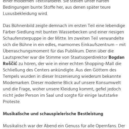
einer modernen Textilfärberei. Sie stellen unter harten
Bedingungen bunte Stoffe her, aus denen später teure
Luxusbekleidung wird.
Das Bühnenbild zeigte demnach im ersten Teil eine lebendige
Färber-Siedlung mit bunten Wasserbecken und einer riesigen
Schaufensterpuppe in der Mitte. Im zweiten Teil verwandelte
sich die Bühne in ein edles, marmornes Einkaufszentrum – mit
Überraschungsmoment für das Publikum. Denn über die
Lautsprecher war die Stimme von Staatsoperdirektor
Bogdan
Roščić
zu hören, der wie in einer echten Shopping-Mall die
Schließung des Centers ankündigte. Aus den Göttern des
Tempels wurden in dieser Inszenierung wiederum bekannte
Modemarken. Dieser moderne Blick auf unsere Konsumwelt
und die Frage, woher unsere Kleidung kommt, gefiel jedoch
nicht jeder Person im Saal und sorgte für einige lautstarke
Proteste.
Musikalische und schauspielerische Bestleistung
Musikalisch war der Abend ein Genuss für alle Opernfans. Der