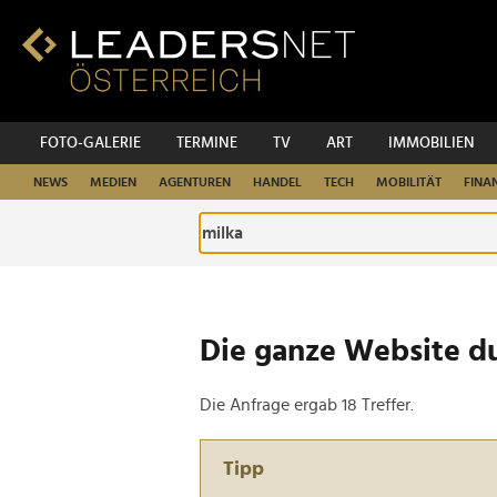
Zum
Inhalt
Zur
Fußzeilen-
Navigation
Zur
FOTO-GALERIE
TERMINE
TV
ART
IMMOBILIEN
Hauptnavigation
NEWS
MEDIEN
AGENTUREN
HANDEL
TECH
MOBILITÄT
FINA
Die ganze Website d
Die Anfrage ergab 18 Treffer.
Tipp