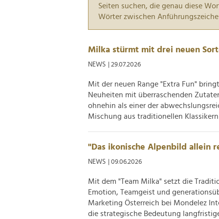
Seiten suchen, die genau diese Wor
Wörter zwischen Anführungszeiche
Milka stürmt mit drei neuen Sor
NEWS
| 29.07.2026
Mit der neuen Range "Extra Fun" bring
Neuheiten mit überraschenden Zutaten 
ohnehin als einer der abwechslungsrei
Mischung aus traditionellen Klassikern 
"Das ikonische Alpenbild allein r
NEWS
| 09.06.2026
Mit dem "Team Milka" setzt die Tradi
Emotion, Teamgeist und generationsübe
Marketing Österreich bei Mondelez Int
die strategische Bedeutung langfristiger