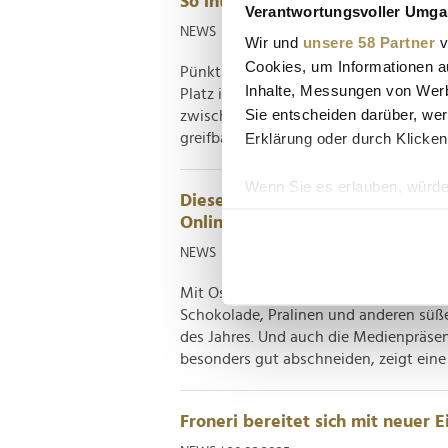
So intensiv buhlen Lindt, Milka
Verantwortungsvoller Umgan
NEWS
| 01.04.2026
Wir und
unsere 58 Partner
v
Cookies, um Informationen a
Pünktlich zum Osterwochenende wette
Inhalte, Messungen von Werb
Platz in unseren Nestern. Eine aktuelle 
Sie entscheiden darüber, wer
zwischen Goldhasen und lila Tradition 
Erklärung oder durch Klicken
greifbare Nähe und die Vorfreude auf da
Wenn Sie es erlauben, würde
Diese Schokomarken sichern sich
Informationen über Ih
Onlinepräsenz
Ihr Gerät durch aktiv
NEWS
| 15.04.2025
Erfahren Sie mehr darüber, w
Einzelheiten
fest.
Mit Ostern vor der Tür verzeichnen die
Schokolade, Pralinen und anderen süß
des Jahres. Und auch die Medienpräse
Wir verwenden Cookies, um I
besonders gut abschneiden, zeigt eine a
und die Zugriffe auf unsere 
Website an unsere Partner fü
möglicherweise mit weiteren
Froneri bereitet sich mit neuer 
der Dienste gesammelt habe