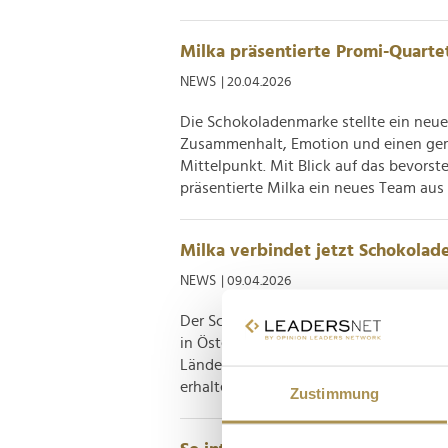
Milka präsentierte Promi-Quarte
NEWS
| 20.04.2026
Die Schokoladenmarke stellte ein neu
Zusammenhalt, Emotion und einen gem
Mittelpunkt. Mit Blick auf das bevors
präsentierte Milka ein neues Team aus 
Milka verbindet jetzt Schokolad
NEWS
| 09.04.2026
Der Schokoladenriese und Monopoly 
in Österreich durch. Die Aktion ist Tei
Ländern und ermöglicht Kund:innen, b
erhalten. Die Geschichte von Milka beg
Zustimmung