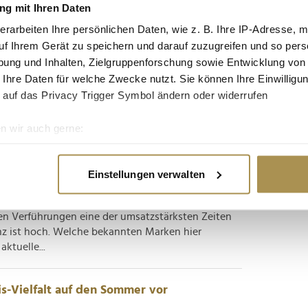
 & Co. um unsere Aufmerksamkeit
g mit Ihren Daten
erarbeiten Ihre persönlichen Daten, wie z. B. Ihre IP-Adresse, m
uf Ihrem Gerät zu speichern und darauf zuzugreifen und so pers
ifern die großen Süßwarenhersteller um einen
ung und Inhalten, Zielgruppenforschung sowie Entwicklung von
Analyse zeigt jetzt, wer im digitalen Duell
 Ihre Daten für welche Zwecke nutzt. Sie können Ihre Einwilligun
die Nase vorn hat. Das Ende der Fastenzeit rückt in
 auf das Privacy Trigger Symbol ändern oder widerrufen
s...
n wir auch gerne:
 rund um Ostern die stärkste
re geografische Lage erfassen, welche bis auf einige Meter gen
es Scannen nach bestimmten Merkmalen (Fingerprinting) identifi
Einstellungen verwalten
ie Ihre persönlichen Daten verarbeitet werden, und legen Sie I
 heimischen und internationalen Hersteller von
en Verführungen eine der umsatzstärksten Zeiten
nz ist hoch. Welche bekannten Marken hier
nhalte und Anzeigen zu personalisieren, Funktionen für soziale
ktuelle...
Website zu analysieren. Außerdem geben wir Informationen zu I
r soziale Medien, Werbung und Analysen weiter. Unsere Partner
 Daten zusammen, die Sie ihnen bereitgestellt haben oder die s
Eis-Vielfalt auf den Sommer vor
n.