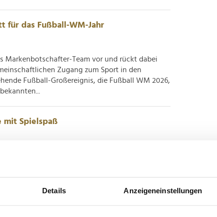
tt für das Fußball-WM-Jahr
es Markenbotschafter-Team vor und rückt dabei
einschaftlichen Zugang zum Sport in den
tehende Fußball-Großereignis, die Fußball WM 2026,
bekannten...
e mit Spielspaß
führen derzeit eine gemeinsame Markenkampagne
l einer internationalen Kooperation in über 38
eim Einkauf exklusive Sammelkarten und Preise zu
ann im Jahr...
Details
Anzeigeneinstellungen