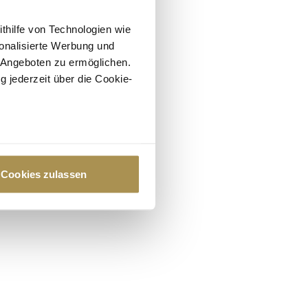
ithilfe von Technologien wie
onalisierte Werbung und
 Angeboten zu ermöglichen.
g jederzeit über die Cookie-
au sein können
zieren
Cookies zulassen
hre Präferenzen im
Abschnitt
 Medien anbieten zu können
hrer Verwendung unserer
 führen diese Informationen
ie im Rahmen Ihrer Nutzung