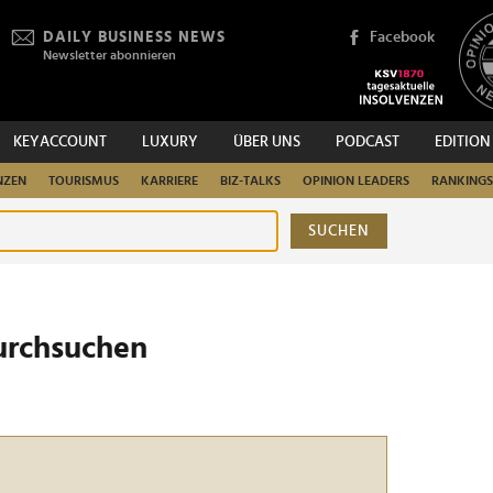
DAILY BUSINESS NEWS
Facebook
Newsletter abonnieren
KEYACCOUNT
LUXURY
ÜBER UNS
PODCAST
EDITION
NZEN
TOURISMUS
KARRIERE
BIZ-TALKS
OPINION LEADERS
RANKINGS
SUCHEN
urchsuchen