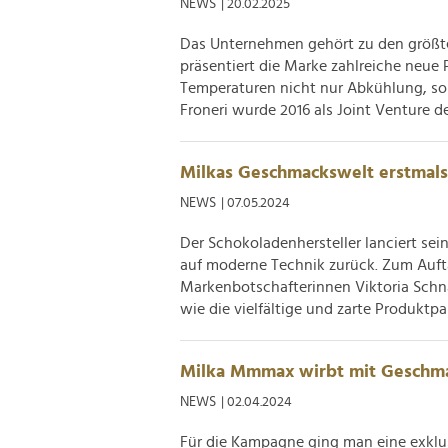
NEWS
| 20.02.2025
Das Unternehmen gehört zu den größte
präsentiert die Marke zahlreiche neu
Temperaturen nicht nur Abkühlung, s
Froneri wurde 2016 als Joint Venture de
Milkas Geschmackswelt erstmals 
NEWS
| 07.05.2024
Der Schokoladenhersteller lanciert sei
auf moderne Technik zurück. Zum Auft
Markenbotschafterinnen Viktoria Schn
wie die vielfältige und zarte Produktpal
Milka Mmmax wirbt mit Geschma
NEWS
| 02.04.2024
Für die Kampagne ging man eine exklu