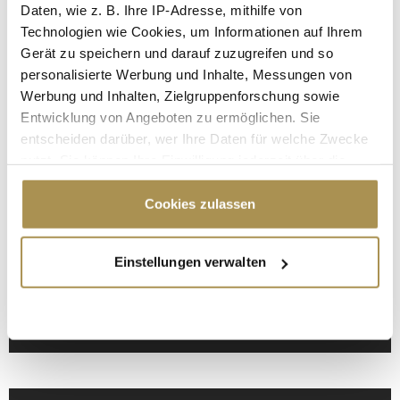
Daten, wie z. B. Ihre IP-Adresse, mithilfe von
Technologien wie Cookies, um Informationen auf Ihrem
LEADERSNET.TV
Gerät zu speichern und darauf zuzugreifen und so
personalisierte Werbung und Inhalte, Messungen von
LAUTSCHALTEN
Werbung und Inhalten, Zielgruppenforschung sowie
Entwicklung von Angeboten zu ermöglichen. Sie
entscheiden darüber, wer Ihre Daten für welche Zwecke
nutzt. Sie können Ihre Einwilligung jederzeit über die
Cookie-Erklärung oder durch Klicken auf das Privacy
Trigger Symbol ändern oder widerrufen
Cookies zulassen
Wenn Sie es erlauben, würden wir auch gerne:
Einstellungen verwalten
Informationen über Ihre geografische Lage
erfassen, welche bis auf einige Meter genau sein
"9 Länder – 9 Städte" machte Station in
können
Klagenfurt
Ihr Gerät durch aktives Scannen nach
bestimmten Merkmalen (Fingerprinting) identifizieren
Erfahren Sie mehr darüber, wie Ihre persönlichen Daten