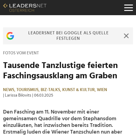
Zum
Inhalt
Zur
Fußzeilen-
Navigation
LEADERSNET BEI GOOGLE ALS QUELLE
Zur
FESTLEGEN
Hauptnavigation
FOTOS VOM EVENT
Tausende Tanzlustige feierten
Faschingsausklang am Graben
NEWS,
TOURISMUS,
BIZ-TALKS,
KUNST & KULTUR,
WIEN
| Larissa Bilovits
| 06.03.2025
Den Fasching am 11. November mit einer
gemeinsamen Quadrille vor dem Stephansdom
einzuläuten, hat inzwischen bereits Tradition.
Erstmalig luden die Wiener Tanzschulen nun aber