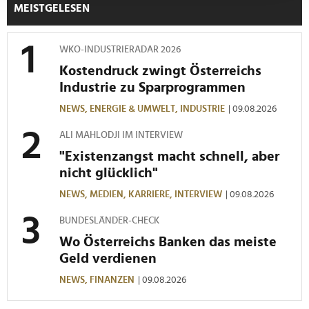
verarbeitet werden, und legen Sie Ihre Präferenzen im
MEISTGELESEN
Abschnitt Einzelheiten
fest.
WKO-INDUSTRIERADAR 2026
Wir verwenden Cookies, um Inhalte und Anzeigen zu
personalisieren, Funktionen für soziale Medien anbieten
Kostendruck zwingt Österreichs
zu können und die Zugriffe auf unsere Website zu
Industrie zu Sparprogrammen
analysieren. Außerdem geben wir Informationen zu Ihrer
NEWS,
ENERGIE & UMWELT,
INDUSTRIE
| 09.08.2026
Verwendung unserer Website an unsere Partner für
soziale Medien, Werbung und Analysen weiter. Unsere
ALI MAHLODJI IM INTERVIEW
Partner führen diese Informationen möglicherweise mit
"Existenzangst macht schnell, aber
weiteren Daten zusammen, die Sie ihnen bereitgestellt
nicht glücklich"
haben oder die sie im Rahmen Ihrer Nutzung der Dienste
NEWS,
MEDIEN,
KARRIERE,
INTERVIEW
| 09.08.2026
gesammelt haben.
BUNDESLÄNDER-CHECK
Wo Österreichs Banken das meiste
Geld verdienen
NEWS,
FINANZEN
| 09.08.2026