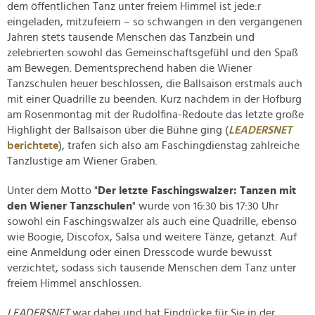
dem öffentlichen Tanz unter freiem Himmel ist jede:r
eingeladen, mitzufeiern – so schwangen in den vergangenen
Jahren stets tausende Menschen das Tanzbein und
zelebrierten sowohl das Gemeinschaftsgefühl und den Spaß
am Bewegen. Dementsprechend haben die Wiener
Tanzschulen heuer beschlossen, die Ballsaison erstmals auch
mit einer Quadrille zu beenden. Kurz nachdem in der Hofburg
am Rosenmontag mit der Rudolfina-Redoute das letzte große
Highlight der Ballsaison über die Bühne ging (
LEADERSNET
berichtete
), trafen sich also am Faschingdienstag zahlreiche
Tanzlustige am Wiener Graben.
Unter dem Motto "
Der letzte Faschingswalzer: Tanzen mit
den Wiener Tanzschulen
" wurde von 16:30 bis 17:30 Uhr
sowohl ein Faschingswalzer als auch eine Quadrille, ebenso
wie Boogie, Discofox, Salsa und weitere Tänze, getanzt. Auf
eine Anmeldung oder einen Dresscode wurde bewusst
verzichtet, sodass sich tausende Menschen dem Tanz unter
freiem Himmel anschlossen.
LEADERSNET
war dabei und hat Eindrücke für Sie in der