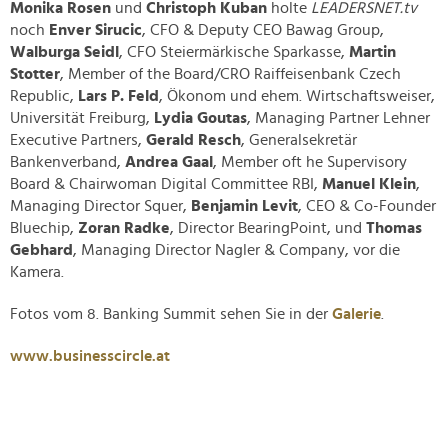
Monika Rosen
und
Christoph Kuban
holte
LEADERSNET.tv
analysieren. Außerdem geben wir Informationen zu Ihrer
noch
Enver Sirucic
, CFO & Deputy CEO Bawag Group,
Verwendung unserer Website an unsere Partner für
Walburga Seidl
, CFO Steiermärkische Sparkasse,
Martin
soziale Medien, Werbung und Analysen weiter. Unsere
Stotter
, Member of the Board/CRO Raiffeisenbank Czech
Partner führen diese Informationen möglicherweise mit
Republic,
Lars P. Feld
, Ökonom und ehem. Wirtschaftsweiser,
weiteren Daten zusammen, die Sie ihnen bereitgestellt
Universität Freiburg,
Lydia Goutas
, Managing Partner Lehner
haben oder die sie im Rahmen Ihrer Nutzung der Dienste
Executive Partners,
Gerald Resch
, Generalsekretär
gesammelt haben.
Bankenverband,
Andrea Gaal
, Member oft he Supervisory
Board & Chairwoman Digital Committee RBI,
Manuel Klein
,
Managing Director Squer,
Benjamin Levit
, CEO & Co-Founder
Bluechip,
Zoran Radke
, Director BearingPoint, und
Thomas
Gebhard
, Managing Director Nagler & Company, vor die
Kamera.
Fotos vom 8. Banking Summit sehen Sie in der
Galerie
.
www.businesscircle.at