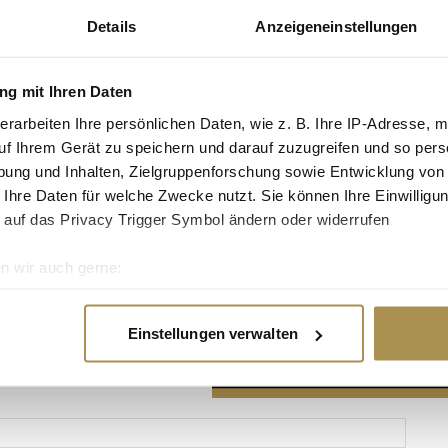
Details
Anzeigeneinstellungen
g mit Ihren Daten
erarbeiten Ihre persönlichen Daten, wie z. B. Ihre IP-Adresse, m
Advertisement
uf Ihrem Gerät zu speichern und darauf zuzugreifen und so pers
ung und Inhalten, Zielgruppenforschung sowie Entwicklung von
 Ihre Daten für welche Zwecke nutzt. Sie können Ihre Einwilligun
 auf das Privacy Trigger Symbol ändern oder widerrufen
n wir auch gerne:
re geografische Lage erfassen, welche bis auf einige Meter gen
es Scannen nach bestimmten Merkmalen (Fingerprinting) identifi
Einstellungen verwalten
ie Ihre persönlichen Daten verarbeitet werden, und legen Sie I
nhalte und Anzeigen zu personalisieren, Funktionen für soziale
Website zu analysieren. Außerdem geben wir Informationen zu I