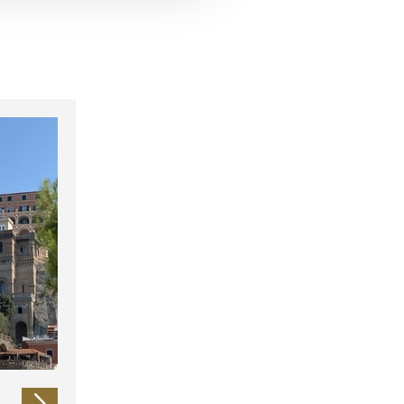
 führen diese Informationen
ie im Rahmen Ihrer Nutzung