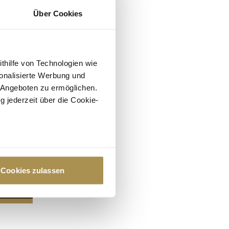
Über Cookies
ithilfe von Technologien wie
onalisierte Werbung und
 Angeboten zu ermöglichen.
g jederzeit über die Cookie-
au sein können
zieren
Cookies zulassen
hre Präferenzen im
Abschnitt
 Medien anbieten zu können
hrer Verwendung unserer