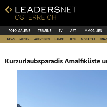
Zum
Inhalt
Zur
Fußzeilen-
Navigation
Zur
FOTO-GALERIE
TERMINE
TV
ART
IMMOBILIEN
Hauptnavigation
NEWS
MEDIEN
AGENTUREN
HANDEL
TECH
MOBILITÄT
FINA
Kurzurlaubsparadis Amalfiküste u