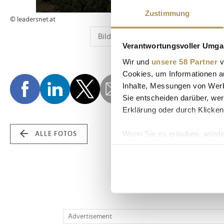
Zustimmung
© leadersnet.at
Verantwortungsvoller Umgan
Wir und
unsere 58 Partner
v
Cookies, um Informationen a
Inhalte, Messungen von Werb
Sie entscheiden darüber, wer
Erklärung oder durch Klicken
Wenn Sie es erlauben, würde
ALLE FOTOS
Informationen über Ih
Ihr Gerät durch aktiv
Erfahren Sie mehr darüber, w
Einzelheiten
fest.
Wir verwenden Cookies, um I
Advertisement
und die Zugriffe auf unsere 