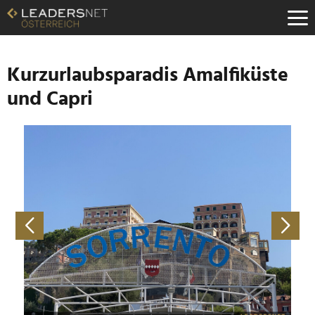
Zum
Inhalt
Zur
Fußzeilen-
Navigation
Kurzurlaubsparadis Amalfiküste
Zur
und Capri
Hauptnavigation