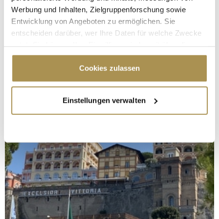
Werbung und Inhalten, Zielgruppenforschung sowie
Entwicklung von Angeboten zu ermöglichen. Sie
entscheiden darüber, wer Ihre Daten für welche Zwecke
nutzt. Sie können Ihre Einwilligung jederzeit über die
Cookie-Erklärung oder durch Klicken auf das Privacy
Trigger Symbol ändern oder widerrufen
Cookies zulassen
Wenn Sie es erlauben, würden wir auch gerne:
Einstellungen verwalten
Informationen über Ihre geografische Lage
erfassen, welche bis auf einige Meter genau sein
können
Ihr Gerät durch aktives Scannen nach
bestimmten Merkmalen (Fingerprinting) identifizieren
Erfahren Sie mehr darüber, wie Ihre persönlichen Daten
verarbeitet werden, und legen Sie Ihre Präferenzen im
Abschnitt Einzelheiten
fest.
Wir verwenden Cookies, um Inhalte und Anzeigen zu