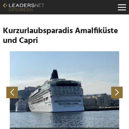
Zum
Inhalt
Zur
Fußzeilen-
Navigation
Kurzurlaubsparadis Amalfiküste
Zur
und Capri
Hauptnavigation