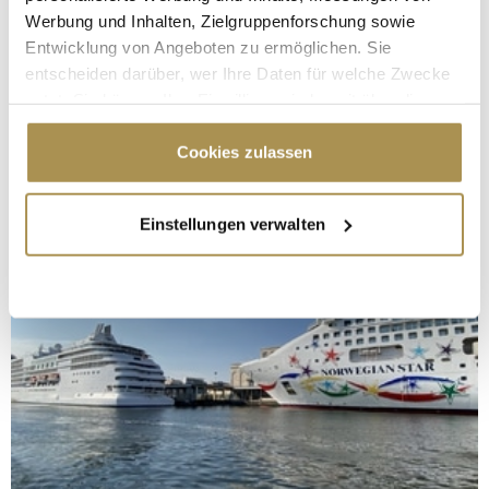
Werbung und Inhalten, Zielgruppenforschung sowie
Entwicklung von Angeboten zu ermöglichen. Sie
entscheiden darüber, wer Ihre Daten für welche Zwecke
nutzt. Sie können Ihre Einwilligung jederzeit über die
Cookie-Erklärung oder durch Klicken auf das Privacy
Trigger Symbol ändern oder widerrufen
Cookies zulassen
Wenn Sie es erlauben, würden wir auch gerne:
Einstellungen verwalten
Informationen über Ihre geografische Lage
erfassen, welche bis auf einige Meter genau sein
können
Ihr Gerät durch aktives Scannen nach
bestimmten Merkmalen (Fingerprinting) identifizieren
Erfahren Sie mehr darüber, wie Ihre persönlichen Daten
verarbeitet werden, und legen Sie Ihre Präferenzen im
Abschnitt Einzelheiten
fest.
Wir verwenden Cookies, um Inhalte und Anzeigen zu