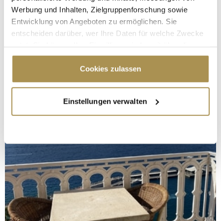
Werbung und Inhalten, Zielgruppenforschung sowie
Entwicklung von Angeboten zu ermöglichen. Sie
entscheiden darüber, wer Ihre Daten für welche Zwecke
nutzt. Sie können Ihre Einwilligung jederzeit über die
Cookie-Erklärung oder durch Klicken auf das Privacy
Trigger Symbol ändern oder widerrufen
Cookies zulassen
Wenn Sie es erlauben, würden wir auch gerne:
Einstellungen verwalten
Informationen über Ihre geografische Lage
erfassen, welche bis auf einige Meter genau sein
können
Ihr Gerät durch aktives Scannen nach
bestimmten Merkmalen (Fingerprinting) identifizieren
Erfahren Sie mehr darüber, wie Ihre persönlichen Daten
verarbeitet werden, und legen Sie Ihre Präferenzen im
Abschnitt Einzelheiten
fest.
Wir verwenden Cookies, um Inhalte und Anzeigen zu