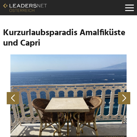
Zum
Inhalt
Zur
Fußzeilen-
Navigation
Kurzurlaubsparadis Amalfiküste
Zur
und Capri
Hauptnavigation