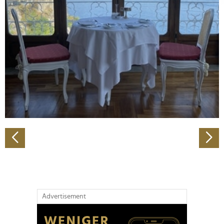
Abschnitt Einzelheiten
fest.
Wir verwenden Cookies, um Inhalte und Anzeigen zu
personalisieren, Funktionen für soziale Medien anbieten
zu können und die Zugriffe auf unsere Website zu
analysieren. Außerdem geben wir Informationen zu Ihrer
Verwendung unserer Website an unsere Partner für
soziale Medien, Werbung und Analysen weiter. Unsere
Partner führen diese Informationen möglicherweise mit
weiteren Daten zusammen, die Sie ihnen bereitgestellt
haben oder die sie im Rahmen Ihrer Nutzung der Dienste
gesammelt haben.
Advertisement