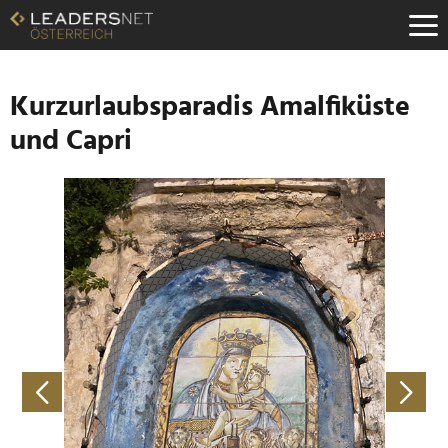
Zum
Inhalt
Zur
Fußzeilen-
Navigation
Kurzurlaubsparadis Amalfiküste
Zur
und Capri
Hauptnavigation