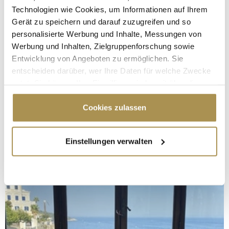
Technologien wie Cookies, um Informationen auf Ihrem
Gerät zu speichern und darauf zuzugreifen und so
personalisierte Werbung und Inhalte, Messungen von
Werbung und Inhalten, Zielgruppenforschung sowie
Entwicklung von Angeboten zu ermöglichen. Sie
entscheiden darüber, wer Ihre Daten für welche Zwecke
nutzt. Sie können Ihre Einwilligung jederzeit über die
Cookie-Erklärung oder durch Klicken auf das Privacy
Trigger Symbol ändern oder widerrufen
Cookies zulassen
Wenn Sie es erlauben, würden wir auch gerne:
Einstellungen verwalten
Informationen über Ihre geografische Lage
erfassen, welche bis auf einige Meter genau sein
können
Ihr Gerät durch aktives Scannen nach
bestimmten Merkmalen (Fingerprinting) identifizieren
Erfahren Sie mehr darüber, wie Ihre persönlichen Daten
verarbeitet werden, und legen Sie Ihre Präferenzen im