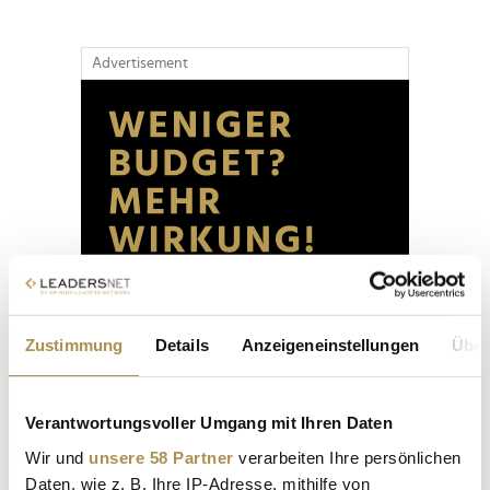
Advertisement
Zustimmung
Details
Anzeigeneinstellungen
Über
Verantwortungsvoller Umgang mit Ihren Daten
Wir und
unsere 58 Partner
verarbeiten Ihre persönlichen
Daten, wie z. B. Ihre IP-Adresse, mithilfe von