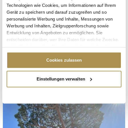
Technologien wie Cookies, um Informationen auf Ihrem
Gerät zu speichern und darauf zuzugreifen und so
personalisierte Werbung und Inhalte, Messungen von
Werbung und Inhalten, Zielgruppenforschung sowie
Entwicklung von Angeboten zu ermöglichen. Sie
entscheiden darüber, wer Ihre Daten für welche Zwecke
nutzt. Sie können Ihre Einwilligung jederzeit über die
Cookie-Erklärung oder durch Klicken auf das Privacy
Trigger Symbol ändern oder widerrufen
Cookies zulassen
Wenn Sie es erlauben, würden wir auch gerne:
Einstellungen verwalten
Informationen über Ihre geografische Lage
erfassen, welche bis auf einige Meter genau sein
können
Ihr Gerät durch aktives Scannen nach
bestimmten Merkmalen (Fingerprinting) identifizieren
Erfahren Sie mehr darüber, wie Ihre persönlichen Daten
verarbeitet werden, und legen Sie Ihre Präferenzen im