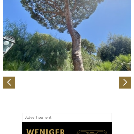
Abschnitt Einzelheiten
fest.
Wir verwenden Cookies, um Inhalte und Anzeigen zu
personalisieren, Funktionen für soziale Medien anbieten
zu können und die Zugriffe auf unsere Website zu
analysieren. Außerdem geben wir Informationen zu Ihrer
Verwendung unserer Website an unsere Partner für
soziale Medien, Werbung und Analysen weiter. Unsere
Partner führen diese Informationen möglicherweise mit
weiteren Daten zusammen, die Sie ihnen bereitgestellt
haben oder die sie im Rahmen Ihrer Nutzung der Dienste
gesammelt haben.
Advertisement