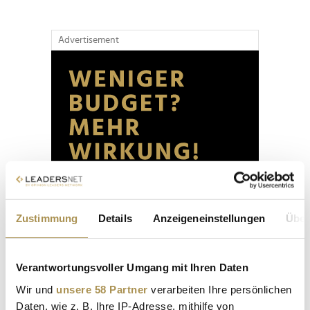
Advertisement
Zustimmung
Details
Anzeigeneinstellungen
Über
Verantwortungsvoller Umgang mit Ihren Daten
Wir und
unsere 58 Partner
verarbeiten Ihre persönlichen
Daten, wie z. B. Ihre IP-Adresse, mithilfe von