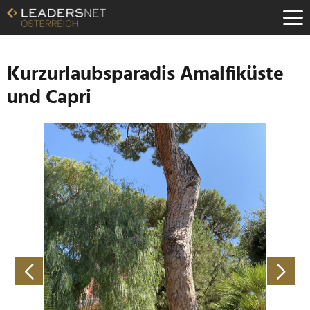
Zum
Inhalt
Zur
Fußzeilen-
Navigation
Kurzurlaubsparadis Amalfiküste
Zur
und Capri
Hauptnavigation