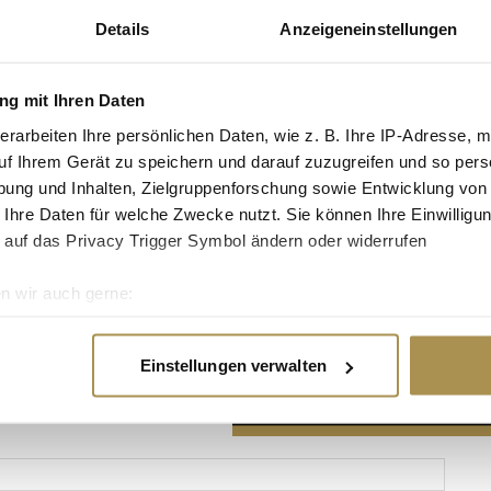
Details
Anzeigeneinstellungen
g mit Ihren Daten
erarbeiten Ihre persönlichen Daten, wie z. B. Ihre IP-Adresse, m
Advertisement
uf Ihrem Gerät zu speichern und darauf zuzugreifen und so pers
ung und Inhalten, Zielgruppenforschung sowie Entwicklung von
 Ihre Daten für welche Zwecke nutzt. Sie können Ihre Einwilligun
 auf das Privacy Trigger Symbol ändern oder widerrufen
n wir auch gerne:
re geografische Lage erfassen, welche bis auf einige Meter gen
es Scannen nach bestimmten Merkmalen (Fingerprinting) identifi
Einstellungen verwalten
ie Ihre persönlichen Daten verarbeitet werden, und legen Sie I
nhalte und Anzeigen zu personalisieren, Funktionen für soziale
Website zu analysieren. Außerdem geben wir Informationen zu I