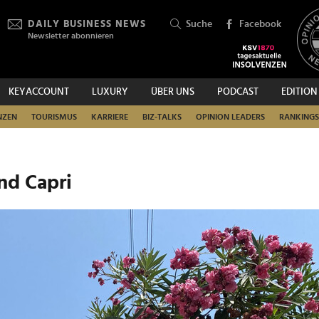
DAILY BUSINESS NEWS
Suche
Facebook
Newsletter abonnieren
KEYACCOUNT
LUXURY
ÜBER UNS
PODCAST
EDITION
SUCHEN
NZEN
TOURISMUS
KARRIERE
BIZ-TALKS
OPINION LEADERS
RANKINGS
nd Capri