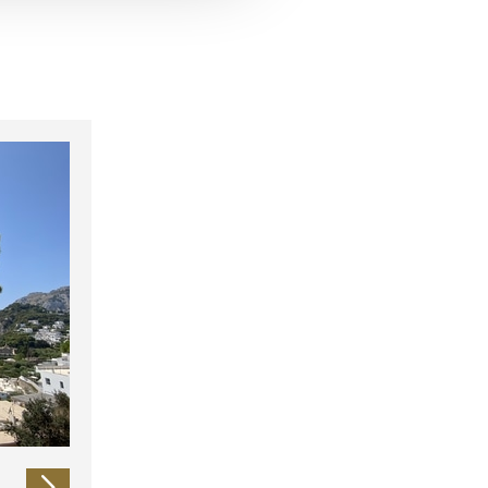
 führen diese Informationen
ie im Rahmen Ihrer Nutzung