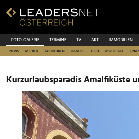
Zum
Inhalt
Zur
Fußzeilen-
Navigation
Zur
FOTO-GALERIE
TERMINE
TV
ART
IMMOBILIEN
Hauptnavigation
NEWS
MEDIEN
AGENTUREN
HANDEL
TECH
MOBILITÄT
FINA
Kurzurlaubsparadis Amalfiküste u