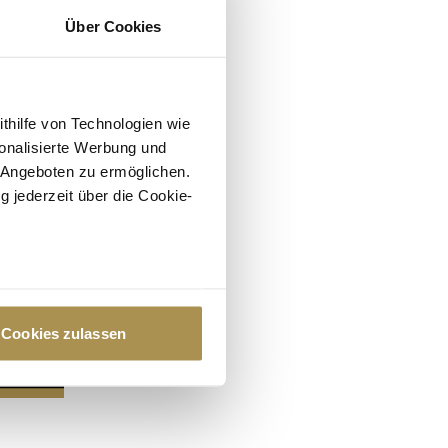
Über Cookies
ithilfe von Technologien wie
onalisierte Werbung und
 Angeboten zu ermöglichen.
g jederzeit über die Cookie-
au sein können
zieren
Cookies zulassen
hre Präferenzen im
Abschnitt
 Medien anbieten zu können
hrer Verwendung unserer