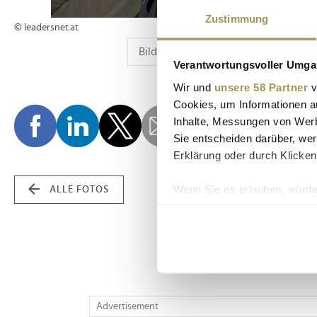
Zustimmung
© leadersnet.at
Verantwortungsvoller Umgan
Wir und
unsere 58 Partner
v
Cookies, um Informationen a
Inhalte, Messungen von Werb
Sie entscheiden darüber, wer
Erklärung oder durch Klicken
Wenn Sie es erlauben, würde
ALLE FOTOS
Informationen über Ih
Ihr Gerät durch aktiv
Erfahren Sie mehr darüber, w
Einzelheiten
fest.
Wir verwenden Cookies, um I
Advertisement
und die Zugriffe auf unsere 