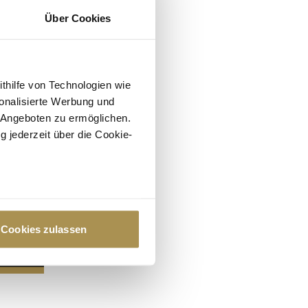
Über Cookies
ithilfe von Technologien wie
onalisierte Werbung und
 Angeboten zu ermöglichen.
g jederzeit über die Cookie-
au sein können
zieren
Cookies zulassen
hre Präferenzen im
Abschnitt
 Medien anbieten zu können
hrer Verwendung unserer