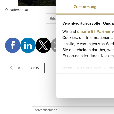
Zustimmung
© leadersnet.at
Verantwortungsvoller Umgan
Wir und
unsere 58 Partner
v
Cookies, um Informationen a
Inhalte, Messungen von Werb
Sie entscheiden darüber, wer
Erklärung oder durch Klicken
Wenn Sie es erlauben, würde
ALLE FOTOS
Informationen über Ih
Ihr Gerät durch aktiv
Erfahren Sie mehr darüber, w
Einzelheiten
fest.
Wir verwenden Cookies, um I
Advertisement
und die Zugriffe auf unsere 