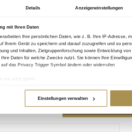
Details
Anzeigeneinstellungen
g mit Ihren Daten
erarbeiten Ihre persönlichen Daten, wie z. B. Ihre IP-Adresse, m
Advertisement
uf Ihrem Gerät zu speichern und darauf zuzugreifen und so pers
ung und Inhalten, Zielgruppenforschung sowie Entwicklung von
 Ihre Daten für welche Zwecke nutzt. Sie können Ihre Einwilligun
 auf das Privacy Trigger Symbol ändern oder widerrufen
n wir auch gerne:
re geografische Lage erfassen, welche bis auf einige Meter gen
es Scannen nach bestimmten Merkmalen (Fingerprinting) identifi
Einstellungen verwalten
ie Ihre persönlichen Daten verarbeitet werden, und legen Sie I
nhalte und Anzeigen zu personalisieren, Funktionen für soziale
Website zu analysieren. Außerdem geben wir Informationen zu I