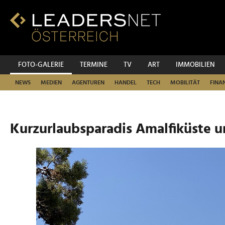
Zum
Inhalt
Zur
Fußzeilen-
Navigation
Zur
FOTO-GALERIE
TERMINE
TV
ART
IMMOBILIEN
Hauptnavigation
NEWS
MEDIEN
AGENTUREN
HANDEL
TECH
MOBILITÄT
FINA
Kurzurlaubsparadis Amalfiküste u