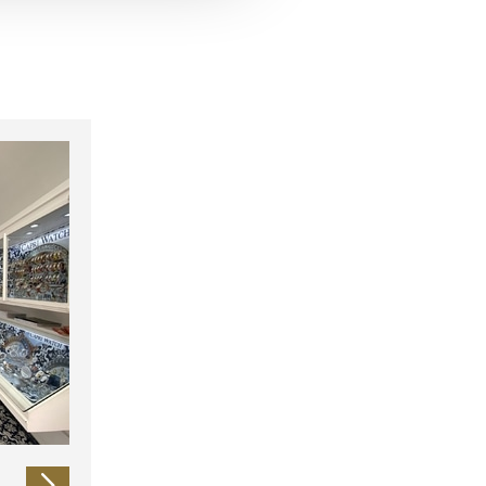
 führen diese Informationen
ie im Rahmen Ihrer Nutzung