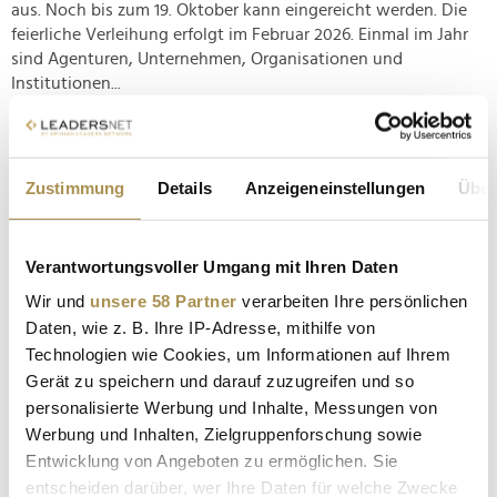
aus. Noch bis zum 19. Oktober kann eingereicht werden. Die
feierliche Verleihung erfolgt im Februar 2026. Einmal im Jahr
sind Agenturen, Unternehmen, Organisationen und
Institutionen...
Woran Start-ups am häufigsten scheitern
Zustimmung
Details
Anzeigeneinstellungen
Über
NEWS
| 10.07.2025
Im Rahmen eines PRVA-initiierten Online-Events sprach
Markenstratege Michael Brandtner u.a. darüber, was die
Verantwortungsvoller Umgang mit Ihren Daten
größten Stolpersteine beim Aufbau einer Marke sind – und
Wir und
unsere 58 Partner
verarbeiten Ihre persönlichen
warum zu breit definierte Märkte fatal sein können. Kürzlich
Daten, wie z. B. Ihre IP-Adresse, mithilfe von
lud der Public Relations Verband Austria (PRVA) zu einer...
Technologien wie Cookies, um Informationen auf Ihrem
Gerät zu speichern und darauf zuzugreifen und so
In der Wirtschaft herrscht Katerstimmung statt
personalisierte Werbung und Inhalte, Messungen von
Champagnerlaune
Werbung und Inhalten, Zielgruppenforschung sowie
NEWS
| 15.05.2025
Entwicklung von Angeboten zu ermöglichen. Sie
entscheiden darüber, wer Ihre Daten für welche Zwecke