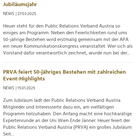
Verwendung unserer Website an unsere Partner für
Jubiläumsjahr
soziale Medien, Werbung und Analysen weiter. Unsere
NEWS
| 27.03.2025
Partner führen diese Informationen möglicherweise mit
weiteren Daten zusammen, die Sie ihnen bereitgestellt
Heuer steht für den Public Relations Verband Austria so
haben oder die sie im Rahmen Ihrer Nutzung der Dienste
einiges am Programm: Neben den Feierlichkeiten rund ums
gesammelt haben.
50-jährige Bestehen wird erstmalig gemeinsam mit der APA
ein neuer Kommunikationskongress veranstaltet. Wer sich als
Vorstand dafür verantwortlich zeichnet, wurde nun bei der...
PRVA feiert 50-jähriges Bestehen mit zahlreichen
Event-Highlights
NEWS
| 15.01.2025
Zum Jubiläum lädt der Public Relations Verband Austria
Mitglieder und Interessierte dazu ein, am vielfältigen
Programm teilzuhaben. Den Anfang macht eine hochkarätige
Expertenrunde an der Uni Wien Ende Jänner. Heuer feiert der
Public Relations Verband Austria (PRVA) ein großes Jubiläum:
Seit...