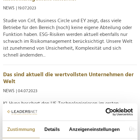
NEWS
| 19.07.2023
Studie von Crif, Business Circle und EY zeigt, dass viele
Betriebe für den Bereich (noch) keine eigene Abteilung oder
Funktion haben. ESG-Risiken werden aktuell ebenfalls nur
schwach im Risikomanagement berücksichtigt. Unsere Welt
ist zunehmend von Unsicherheit, Komplexität und sich
schnell ändernden...
Das sind aktuell die wertvollsten Unternehmen der
Welt
NEWS
| 04.07.2023
KI-Hype beschert den US-Technologieriesen im ersten
Halbjahr 2023 einen beeindruckenden Wertzuwachs.
Österreichische Unternehmen schaffen es nicht unter die Top
100. EY hat am Dienstag seine aktuelle Analyse zu den
Zustimmung
Details
Anzeigeneinstellungen
Über
Börsenwerten der 100 größten Unternehmen der Welt
veröffentlicht. Laut der Auswertung...