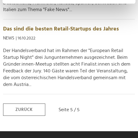
Ihr Gerät durch aktives Scannen nach
Deutschland, Frankreich, Kanada, Spanien, Schweden und
Italien zum Thema "Fake News"...
bestimmten Merkmalen (Fingerprinting) identifizieren
Erfahren Sie mehr darüber, wie Ihre persönlichen Daten
verarbeitet werden, und legen Sie Ihre Präferenzen im
Das sind die besten Retail-Startups des Jahres
Abschnitt Einzelheiten
fest.
NEWS
| 16.10.2022
Wir verwenden Cookies, um Inhalte und Anzeigen zu
Der Handelsverband hat im Rahmen der "European Retail
personalisieren, Funktionen für soziale Medien anbieten
Startup Night" drei Jungunternehmen ausgezeichnet. Beim
zu können und die Zugriffe auf unsere Website zu
Gründer:innen-Meetup stellten acht Finalist:innen sich dem
analysieren. Außerdem geben wir Informationen zu Ihrer
Feedback der Jury. 140 Gäste waren Teil der Veranstaltung,
Verwendung unserer Website an unsere Partner für
die vom österreichischen Handelsverband gemeinsam mit
dem Austria...
soziale Medien, Werbung und Analysen weiter. Unsere
Partner führen diese Informationen möglicherweise mit
weiteren Daten zusammen, die Sie ihnen bereitgestellt
haben oder die sie im Rahmen Ihrer Nutzung der Dienste
Seite 5 / 5
ZURÜCK
gesammelt haben.