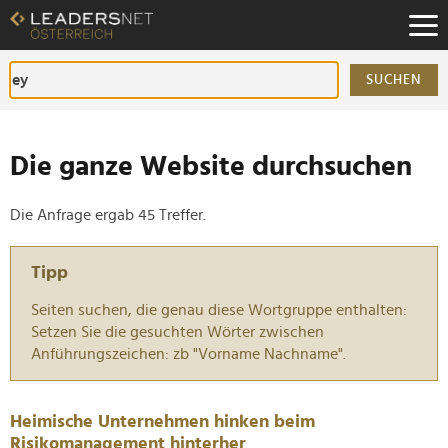
Zum
Inhalt
Zur
Fußzeilen-
SUCHEN
Navigation
Zur
Hauptnavigation
Die ganze Website durchsuchen
Die Anfrage ergab 45 Treffer.
Tipp
Seiten suchen, die genau diese Wortgruppe enthalten:
Setzen Sie die gesuchten Wörter zwischen
Anführungszeichen: zb "Vorname Nachname".
Heimische Unternehmen hinken beim
Risikomanagement hinterher