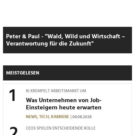
personalisieren, Funktionen für soziale Medien anbieten
zu können und die Zugriffe auf unsere Website zu
analysieren. Außerdem geben wir Informationen zu Ihrer
Verwendung unserer Website an unsere Partner für
soziale Medien, Werbung und Analysen weiter. Unsere
Peter & Paul - "Wald, Wild und Wirtschaft –
Partner führen diese Informationen möglicherweise mit
Verantwortung für die Zukunft"
weiteren Daten zusammen, die Sie ihnen bereitgestellt
haben oder die sie im Rahmen Ihrer Nutzung der Dienste
gesammelt haben.
MEISTGELESEN
KI KREMPELT ARBEITSMARKT UM
Was Unternehmen von Job-
Einsteigern heute erwarten
NEWS,
TECH,
KARRIERE
| 06.08.2026
CEOS SPIELEN ENTSCHEIDENDE ROLLE