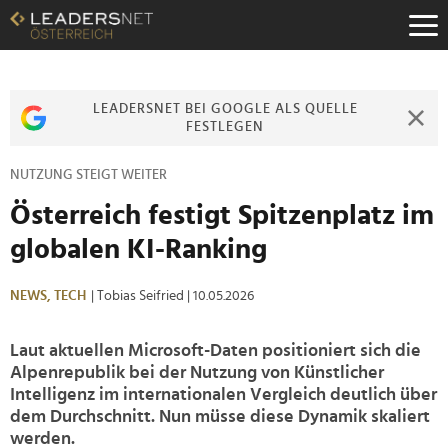
Zum
Inhalt
Zur
Fußzeilen-
Navigation
LEADERSNET BEI GOOGLE ALS QUELLE
Zur
FESTLEGEN
Hauptnavigation
NUTZUNG STEIGT WEITER
Österreich festigt Spitzenplatz im
globalen KI-Ranking
NEWS,
TECH
| Tobias Seifried
| 10.05.2026
Laut aktuellen Microsoft-Daten positioniert sich die
Alpenrepublik bei der Nutzung von Künstlicher
Intelligenz im internationalen Vergleich deutlich über
dem Durchschnitt. Nun müsse diese Dynamik skaliert
werden.