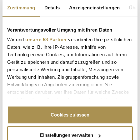
hochwertigen Immobilien, die teilweise über einen direkten
Zustimmung
Details
Anzeigeneinstellungen
Über
Zugang zum See und private Bademöglichkeiten im eigenen
Garten verfügen.
Die Kombination aus naturnahem Wohnen, hoher
Verantwortungsvoller Umgang mit Ihren Daten
Lebensqualität und der Nähe zur Bundeshauptstadt mache
Wir und
unsere 58 Partner
verarbeiten Ihre persönlichen
beide Standorte für anspruchsvolle Käufer:innen weiterhin
Daten, wie z. B. Ihre IP-Adresse, mithilfe von
attraktiv, so Engel & Völkers.
Technologien wie Cookies, um Informationen auf Ihrem
Gerät zu speichern und darauf zuzugreifen und so
www.engelvoelkers.com
personalisierte Werbung und Inhalte, Messungen von
Werbung und Inhalten, Zielgruppenforschung sowie
Entwicklung von Angeboten zu ermöglichen. Sie
entscheiden darüber, wer Ihre Daten für welche Zwecke
nutzt. Sie können Ihre Einwilligung jederzeit über die
Cookie-Erklärung oder durch Klicken auf das Privacy
Trigger Symbol ändern oder widerrufen
Cookies zulassen
Wenn Sie es erlauben, würden wir auch gerne:
Einstellungen verwalten
Informationen über Ihre geografische Lage