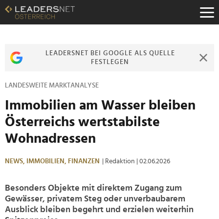
Zum
Inhalt
Zur
Fußzeilen-
Navigation
LEADERSNET BEI GOOGLE ALS QUELLE
Zur
FESTLEGEN
Hauptnavigation
LANDESWEITE MARKTANALYSE
Immobilien am Wasser bleiben
Österreichs wertstabilste
Wohnadressen
NEWS,
IMMOBILIEN,
FINANZEN
| Redaktion
| 02.06.2026
Besonders Objekte mit direktem Zugang zum
Gewässer, privatem Steg oder unverbaubarem
Ausblick bleiben begehrt und erzielen weiterhin