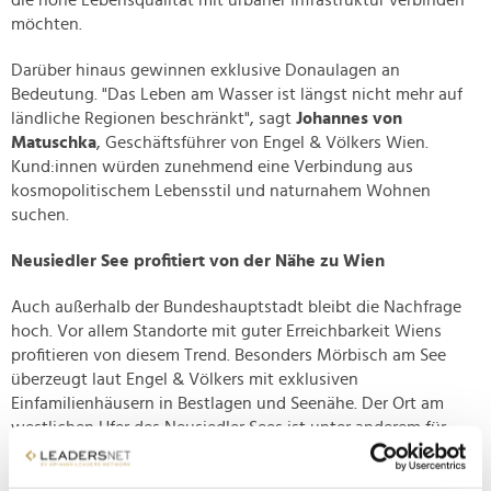
die hohe Lebensqualität mit urbaner Infrastruktur verbinden
möchten.
Darüber hinaus gewinnen exklusive Donaulagen an
Bedeutung. "Das Leben am Wasser ist längst nicht mehr auf
ländliche Regionen beschränkt", sagt
Johannes von
Matuschka
, Geschäftsführer von Engel & Völkers Wien.
Kund:innen würden zunehmend eine Verbindung aus
kosmopolitischem Lebensstil und naturnahem Wohnen
suchen.
Neusiedler See profitiert von der Nähe zu Wien
Auch außerhalb der Bundeshauptstadt bleibt die Nachfrage
hoch. Vor allem Standorte mit guter Erreichbarkeit Wiens
profitieren von diesem Trend. Besonders Mörbisch am See
überzeugt laut Engel & Völkers mit exklusiven
Einfamilienhäusern in Bestlagen und Seenähe. Der Ort am
westlichen Ufer des Neusiedler Sees ist unter anderem für
seine Seebühne, den Weinbau und seine pannonische
Atmosphäre bekannt. Neusiedl am See punktet wiederum mit