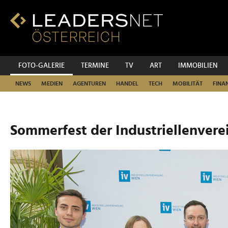
Zum
Inhalt
Zur
Fußzeilen-
Navigation
Zur
FOTO-GALERIE
TERMINE
TV
ART
IMMOBILIEN
Hauptnavigation
NEWS
MEDIEN
AGENTUREN
HANDEL
TECH
MOBILITÄT
FINA
Sommerfest der Industriellenver