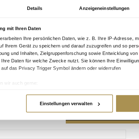
Details
Anzeigeneinstellungen
g mit Ihren Daten
erarbeiten Ihre persönlichen Daten, wie z. B. Ihre IP-Adresse, m
Advertisement
uf Ihrem Gerät zu speichern und darauf zuzugreifen und so pers
ung und Inhalten, Zielgruppenforschung sowie Entwicklung von
 Ihre Daten für welche Zwecke nutzt. Sie können Ihre Einwilligun
 auf das Privacy Trigger Symbol ändern oder widerrufen
n wir auch gerne:
re geografische Lage erfassen, welche bis auf einige Meter gen
es Scannen nach bestimmten Merkmalen (Fingerprinting) identifi
Einstellungen verwalten
ie Ihre persönlichen Daten verarbeitet werden, und legen Sie I
nhalte und Anzeigen zu personalisieren, Funktionen für soziale
Website zu analysieren. Außerdem geben wir Informationen zu I