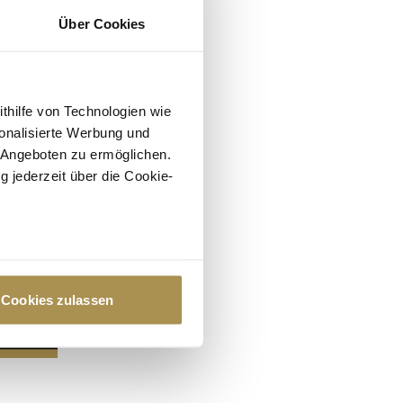
Über Cookies
ithilfe von Technologien wie
onalisierte Werbung und
 Angeboten zu ermöglichen.
g jederzeit über die Cookie-
au sein können
zieren
Cookies zulassen
hre Präferenzen im
Abschnitt
 Medien anbieten zu können
hrer Verwendung unserer