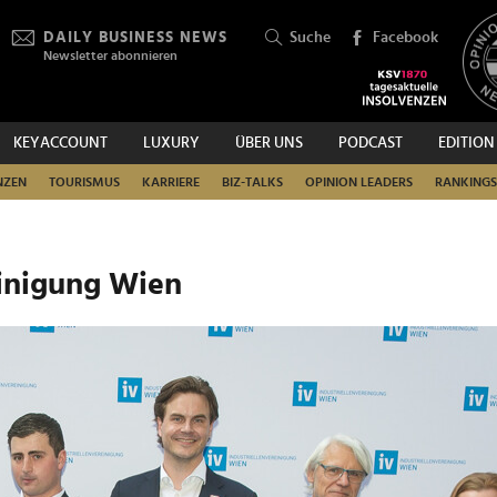
DAILY BUSINESS NEWS
Suche
Facebook
Newsletter abonnieren
KEYACCOUNT
LUXURY
ÜBER UNS
PODCAST
EDITION
SUCHEN
NZEN
TOURISMUS
KARRIERE
BIZ-TALKS
OPINION LEADERS
RANKINGS
einigung Wien