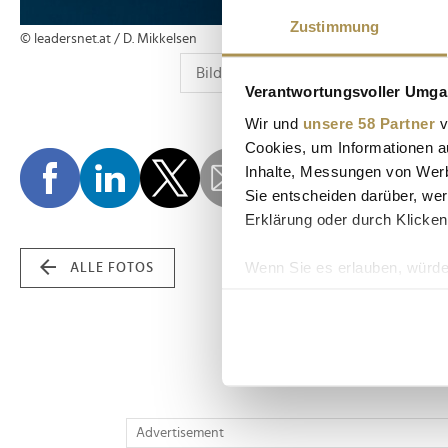
Zustimmung
© leadersnet.at / D. Mikkelsen
Verantwortungsvoller Umgan
Wir und
unsere 58 Partner
v
Cookies, um Informationen a
Inhalte, Messungen von Werb
Sie entscheiden darüber, wer
Erklärung oder durch Klicken
Wenn Sie es erlauben, würde
ALLE FOTOS
Informationen über Ih
Ihr Gerät durch aktiv
Erfahren Sie mehr darüber, w
Einzelheiten
fest.
Wir verwenden Cookies, um I
Advertisement
und die Zugriffe auf unsere 