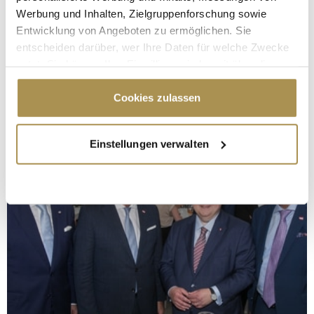
Werbung und Inhalten, Zielgruppenforschung sowie
Entwicklung von Angeboten zu ermöglichen. Sie
entscheiden darüber, wer Ihre Daten für welche Zwecke
nutzt. Sie können Ihre Einwilligung jederzeit über die
Cookie-Erklärung oder durch Klicken auf das Privacy
Trigger Symbol ändern oder widerrufen
Cookies zulassen
Wenn Sie es erlauben, würden wir auch gerne:
Einstellungen verwalten
Informationen über Ihre geografische Lage
erfassen, welche bis auf einige Meter genau sein
können
Ihr Gerät durch aktives Scannen nach
bestimmten Merkmalen (Fingerprinting) identifizieren
Erfahren Sie mehr darüber, wie Ihre persönlichen Daten
verarbeitet werden, und legen Sie Ihre Präferenzen im
Abschnitt Einzelheiten
fest.
Wir verwenden Cookies, um Inhalte und Anzeigen zu