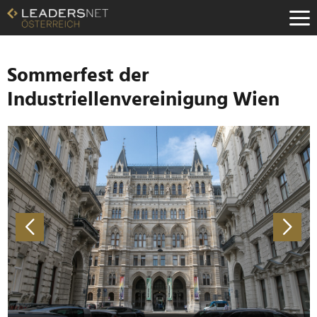
Zum
Inhalt
Zur
Fußzeilen-
Navigation
Sommerfest der
Zur
Industriellenvereinigung Wien
Hauptnavigation