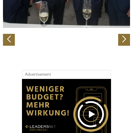
personalisieren, Funktionen für soziale Medien anbieten
zu können und die Zugriffe auf unsere Website zu
analysieren. Außerdem geben wir Informationen zu Ihrer
Verwendung unserer Website an unsere Partner für
soziale Medien, Werbung und Analysen weiter. Unsere
Partner führen diese Informationen möglicherweise mit
weiteren Daten zusammen, die Sie ihnen bereitgestellt
haben oder die sie im Rahmen Ihrer Nutzung der Dienste
gesammelt haben.
Advertisement