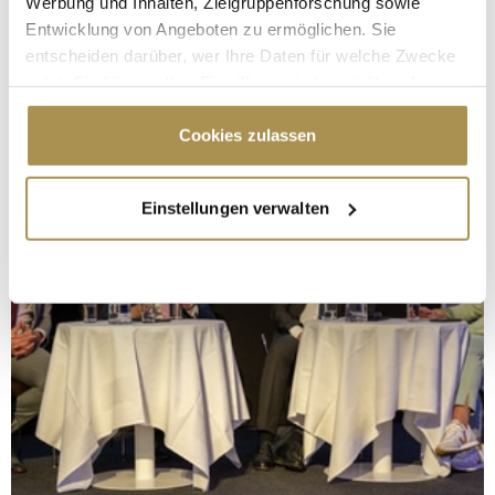
Werbung und Inhalten, Zielgruppenforschung sowie
Entwicklung von Angeboten zu ermöglichen. Sie
entscheiden darüber, wer Ihre Daten für welche Zwecke
nutzt. Sie können Ihre Einwilligung jederzeit über die
Cookie-Erklärung oder durch Klicken auf das Privacy
Trigger Symbol ändern oder widerrufen
Cookies zulassen
Wenn Sie es erlauben, würden wir auch gerne:
Einstellungen verwalten
Informationen über Ihre geografische Lage
erfassen, welche bis auf einige Meter genau sein
können
Ihr Gerät durch aktives Scannen nach
bestimmten Merkmalen (Fingerprinting) identifizieren
Erfahren Sie mehr darüber, wie Ihre persönlichen Daten
verarbeitet werden, und legen Sie Ihre Präferenzen im
Abschnitt Einzelheiten
fest.
Wir verwenden Cookies, um Inhalte und Anzeigen zu
personalisieren, Funktionen für soziale Medien anbieten