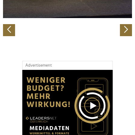
zu können und die Zugriffe auf unsere Website zu
analysieren. Außerdem geben wir Informationen zu Ihrer
Verwendung unserer Website an unsere Partner für
soziale Medien, Werbung und Analysen weiter. Unsere
Partner führen diese Informationen möglicherweise mit
weiteren Daten zusammen, die Sie ihnen bereitgestellt
haben oder die sie im Rahmen Ihrer Nutzung der Dienste
gesammelt haben.
Advertisement