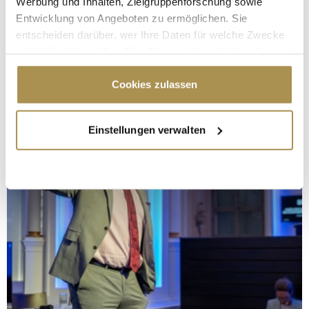
Werbung und Inhalten, Zielgruppenforschung sowie
Entwicklung von Angeboten zu ermöglichen. Sie
entscheiden darüber, wer Ihre Daten für welche Zwecke
nutzt. Sie können Ihre Einwilligung jederzeit über die
Cookie-Erklärung oder durch Klicken auf das Privacy
Trigger Symbol ändern oder widerrufen
Cookies zulassen
Wenn Sie es erlauben, würden wir auch gerne:
Einstellungen verwalten
Informationen über Ihre geografische Lage
erfassen, welche bis auf einige Meter genau sein
können
Ihr Gerät durch aktives Scannen nach
bestimmten Merkmalen (Fingerprinting) identifizieren
Erfahren Sie mehr darüber, wie Ihre persönlichen Daten
verarbeitet werden, und legen Sie Ihre Präferenzen im
Abschnitt Einzelheiten
fest.
Wir verwenden Cookies, um Inhalte und Anzeigen zu
personalisieren, Funktionen für soziale Medien anbieten