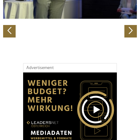
zu können und die Zugriffe auf unsere Website zu
analysieren. Außerdem geben wir Informationen zu Ihrer
Verwendung unserer Website an unsere Partner für
soziale Medien, Werbung und Analysen weiter. Unsere
Partner führen diese Informationen möglicherweise mit
weiteren Daten zusammen, die Sie ihnen bereitgestellt
haben oder die sie im Rahmen Ihrer Nutzung der Dienste
gesammelt haben.
Advertisement