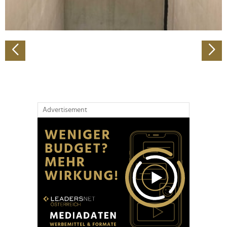
zu können und die Zugriffe auf unsere Website zu
analysieren. Außerdem geben wir Informationen zu Ihrer
Verwendung unserer Website an unsere Partner für
soziale Medien, Werbung und Analysen weiter. Unsere
Partner führen diese Informationen möglicherweise mit
weiteren Daten zusammen, die Sie ihnen bereitgestellt
haben oder die sie im Rahmen Ihrer Nutzung der Dienste
gesammelt haben.
Advertisement