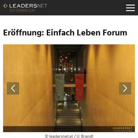
Zum
Inhalt
Zur
Fußzeilen-
Navigation
Eröffnung: Einfach Leben Forum
Zur
Hauptnavigation
© leadersnet.at / U. Brandl