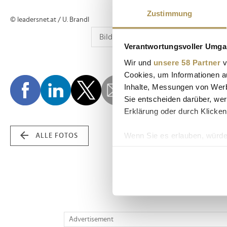
Zustimmung
© leadersnet.at / U. Brandl
Verantwortungsvoller Umgan
Wir und
unsere 58 Partner
v
Cookies, um Informationen a
Inhalte, Messungen von Werb
Sie entscheiden darüber, wer
Erklärung oder durch Klicken
Wenn Sie es erlauben, würde
ALLE FOTOS
Informationen über Ih
Ihr Gerät durch aktiv
Erfahren Sie mehr darüber, w
Einzelheiten
fest.
Wir verwenden Cookies, um I
Advertisement
und die Zugriffe auf unsere 