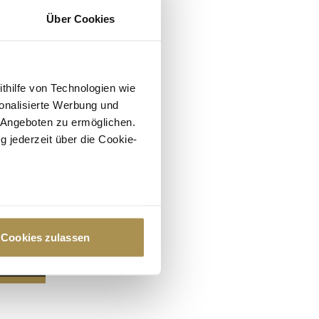
Über Cookies
ithilfe von Technologien wie
onalisierte Werbung und
 Angeboten zu ermöglichen.
g jederzeit über die Cookie-
au sein können
zieren
Cookies zulassen
hre Präferenzen im
Abschnitt
 Medien anbieten zu können
hrer Verwendung unserer