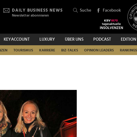
DAILY BUSINESS NEWS
Suche
Facebook
Newsletter abonnieren
KEYACCOUNT
LUXURY
ÜBER UNS
PODCAST
EDITION
SUCHEN
NZEN
TOURISMUS
KARRIERE
BIZ-TALKS
OPINION LEADERS
RANKINGS