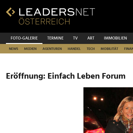
Zum
Inhalt
Zur
Fußzeilen-
Navigation
Zur
FOTO-GALERIE
TERMINE
TV
ART
IMMOBILIEN
Hauptnavigation
NEWS
MEDIEN
AGENTUREN
HANDEL
TECH
MOBILITÄT
FINA
Eröffnung: Einfach Leben Forum