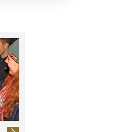
 führen diese Informationen
ie im Rahmen Ihrer Nutzung