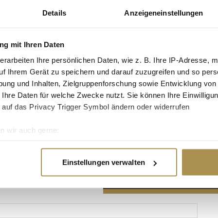
Details
Anzeigeneinstellungen
g mit Ihren Daten
erarbeiten Ihre persönlichen Daten, wie z. B. Ihre IP-Adresse, m
Advertisement
uf Ihrem Gerät zu speichern und darauf zuzugreifen und so pers
ung und Inhalten, Zielgruppenforschung sowie Entwicklung von
 Ihre Daten für welche Zwecke nutzt. Sie können Ihre Einwilligun
 auf das Privacy Trigger Symbol ändern oder widerrufen
n wir auch gerne:
re geografische Lage erfassen, welche bis auf einige Meter gen
es Scannen nach bestimmten Merkmalen (Fingerprinting) identifi
Einstellungen verwalten
ie Ihre persönlichen Daten verarbeitet werden, und legen Sie I
nhalte und Anzeigen zu personalisieren, Funktionen für soziale
Website zu analysieren. Außerdem geben wir Informationen zu I