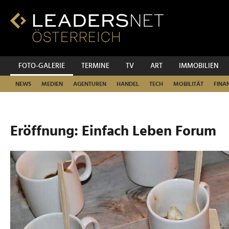
Zum
Inhalt
Zur
Fußzeilen-
Navigation
Zur
FOTO-GALERIE
TERMINE
TV
ART
IMMOBILIEN
Hauptnavigation
NEWS
MEDIEN
AGENTUREN
HANDEL
TECH
MOBILITÄT
FINA
Eröffnung: Einfach Leben Forum