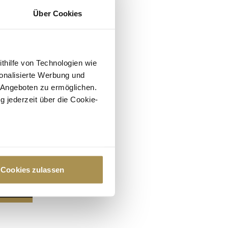
Über Cookies
ithilfe von Technologien wie
onalisierte Werbung und
 Angeboten zu ermöglichen.
g jederzeit über die Cookie-
au sein können
zieren
Cookies zulassen
hre Präferenzen im
Abschnitt
 Medien anbieten zu können
hrer Verwendung unserer