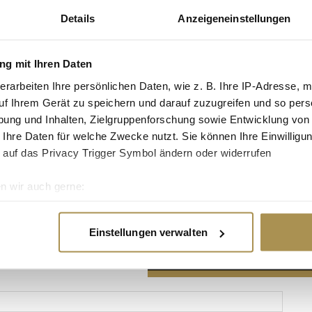
Details
Anzeigeneinstellungen
g mit Ihren Daten
erarbeiten Ihre persönlichen Daten, wie z. B. Ihre IP-Adresse, m
Advertisement
uf Ihrem Gerät zu speichern und darauf zuzugreifen und so pers
ung und Inhalten, Zielgruppenforschung sowie Entwicklung von
 Ihre Daten für welche Zwecke nutzt. Sie können Ihre Einwilligun
 auf das Privacy Trigger Symbol ändern oder widerrufen
n wir auch gerne:
re geografische Lage erfassen, welche bis auf einige Meter gen
es Scannen nach bestimmten Merkmalen (Fingerprinting) identifi
Einstellungen verwalten
ie Ihre persönlichen Daten verarbeitet werden, und legen Sie I
nhalte und Anzeigen zu personalisieren, Funktionen für soziale
Website zu analysieren. Außerdem geben wir Informationen zu I