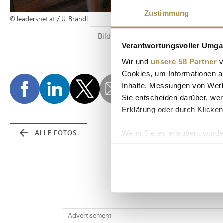
Zustimmung
© leadersnet.at / U. Brandl
Verantwortungsvoller Umgan
Wir und
unsere 58 Partner
v
Cookies, um Informationen a
Inhalte, Messungen von Werb
Sie entscheiden darüber, wer
Erklärung oder durch Klicken
Wenn Sie es erlauben, würde
ALLE FOTOS
Informationen über Ih
Ihr Gerät durch aktiv
Erfahren Sie mehr darüber, w
Einzelheiten
fest.
Wir verwenden Cookies, um I
Advertisement
und die Zugriffe auf unsere 