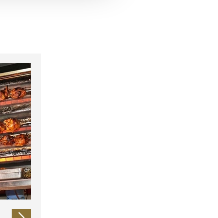
 führen diese Informationen
ie im Rahmen Ihrer Nutzung