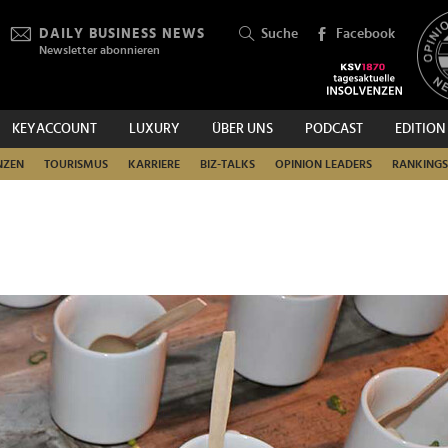
DAILY BUSINESS NEWS
Suche
Facebook
Newsletter abonnieren
KEYACCOUNT
LUXURY
ÜBER UNS
PODCAST
EDITION
SUCHEN
NZEN
TOURISMUS
KARRIERE
BIZ-TALKS
OPINION LEADERS
RANKINGS