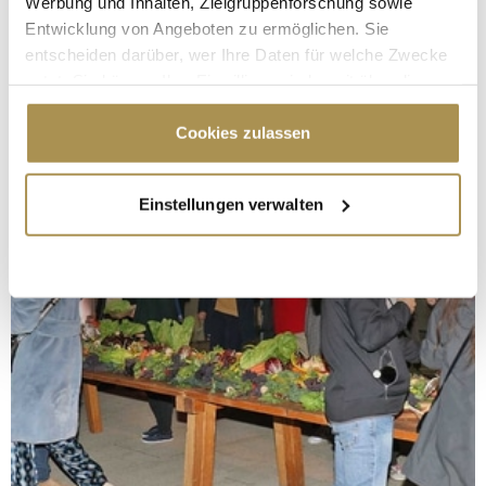
Werbung und Inhalten, Zielgruppenforschung sowie
Entwicklung von Angeboten zu ermöglichen. Sie
entscheiden darüber, wer Ihre Daten für welche Zwecke
nutzt. Sie können Ihre Einwilligung jederzeit über die
Cookie-Erklärung oder durch Klicken auf das Privacy
Trigger Symbol ändern oder widerrufen
Cookies zulassen
Wenn Sie es erlauben, würden wir auch gerne:
Einstellungen verwalten
Informationen über Ihre geografische Lage
erfassen, welche bis auf einige Meter genau sein
können
Ihr Gerät durch aktives Scannen nach
bestimmten Merkmalen (Fingerprinting) identifizieren
Erfahren Sie mehr darüber, wie Ihre persönlichen Daten
verarbeitet werden, und legen Sie Ihre Präferenzen im
Abschnitt Einzelheiten
fest.
Wir verwenden Cookies, um Inhalte und Anzeigen zu
personalisieren, Funktionen für soziale Medien anbieten