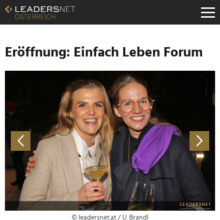
Zum
Inhalt
Zur
Fußzeilen-
Navigation
Eröffnung: Einfach Leben Forum
Zur
Hauptnavigation
© leadersnet.at / U. Brandl