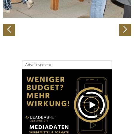
zu können und die Zugriffe auf unsere Website zu
analysieren. Außerdem geben wir Informationen zu Ihrer
Verwendung unserer Website an unsere Partner für
soziale Medien, Werbung und Analysen weiter. Unsere
Partner führen diese Informationen möglicherweise mit
weiteren Daten zusammen, die Sie ihnen bereitgestellt
haben oder die sie im Rahmen Ihrer Nutzung der Dienste
gesammelt haben.
Advertisement