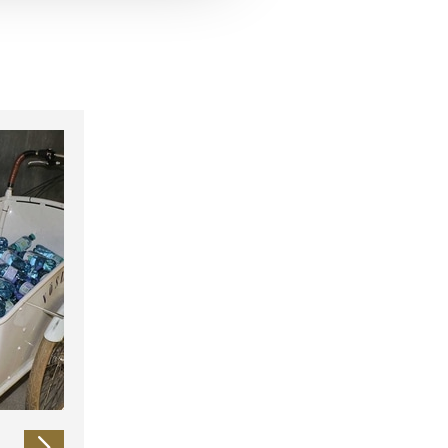
 führen diese Informationen
ie im Rahmen Ihrer Nutzung