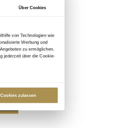
Über Cookies
ithilfe von Technologien wie
onalisierte Werbung und
 Angeboten zu ermöglichen.
g jederzeit über die Cookie-
au sein können
zieren
Cookies zulassen
hre Präferenzen im
Abschnitt
 Medien anbieten zu können
hrer Verwendung unserer