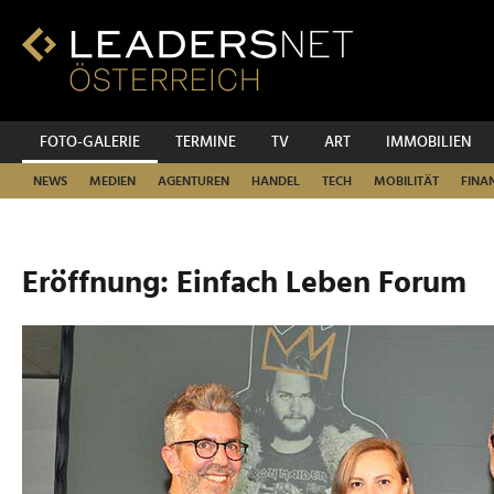
Zum
Inhalt
Zur
Fußzeilen-
Navigation
Zur
FOTO-GALERIE
TERMINE
TV
ART
IMMOBILIEN
Hauptnavigation
NEWS
MEDIEN
AGENTUREN
HANDEL
TECH
MOBILITÄT
FINA
Eröffnung: Einfach Leben Forum