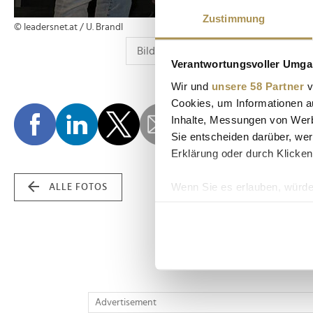
Zustimmung
© leadersnet.at / U. Brandl
Verantwortungsvoller Umgan
Wir und
unsere 58 Partner
v
Cookies, um Informationen a
Inhalte, Messungen von Werb
Sie entscheiden darüber, wer
Erklärung oder durch Klicken
Wenn Sie es erlauben, würde
ALLE FOTOS
Informationen über Ih
Ihr Gerät durch aktiv
Erfahren Sie mehr darüber, w
Einzelheiten
fest.
Wir verwenden Cookies, um I
Advertisement
und die Zugriffe auf unsere 