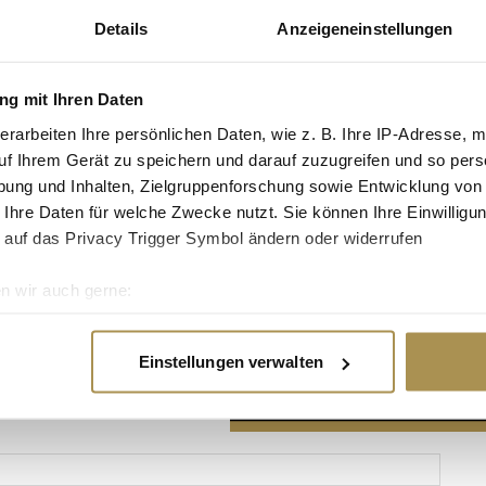
Details
Anzeigeneinstellungen
g mit Ihren Daten
erarbeiten Ihre persönlichen Daten, wie z. B. Ihre IP-Adresse, m
Advertisement
uf Ihrem Gerät zu speichern und darauf zuzugreifen und so pers
ung und Inhalten, Zielgruppenforschung sowie Entwicklung von
 Ihre Daten für welche Zwecke nutzt. Sie können Ihre Einwilligun
 auf das Privacy Trigger Symbol ändern oder widerrufen
n wir auch gerne:
re geografische Lage erfassen, welche bis auf einige Meter gen
es Scannen nach bestimmten Merkmalen (Fingerprinting) identifi
Einstellungen verwalten
ie Ihre persönlichen Daten verarbeitet werden, und legen Sie I
nhalte und Anzeigen zu personalisieren, Funktionen für soziale
Website zu analysieren. Außerdem geben wir Informationen zu I