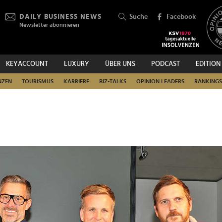
DAILY BUSINESS NEWS
Suche
Facebook
Newsletter abonnieren
KEYACCOUNT
LUXURY
ÜBER UNS
PODCAST
EDITION
SUCHEN
NZEN
TOURISMUS
KARRIERE
BIZ-TALKS
OPINION LEADERS
RANKINGS