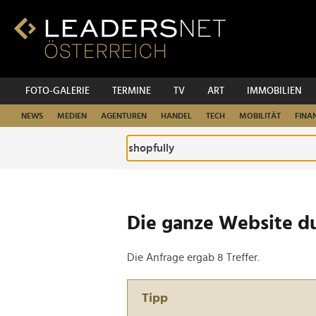
Zum
Inhalt
Zur
Fußzeilen-
Navigation
Zur
FOTO-GALERIE
TERMINE
TV
ART
IMMOBILIEN
Hauptnavigation
NEWS
MEDIEN
AGENTUREN
HANDEL
TECH
MOBILITÄT
FINA
Die ganze Website d
Die Anfrage ergab 8 Treffer.
Tipp