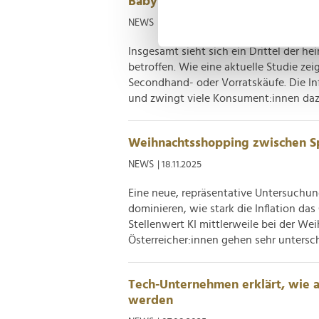
Babyboomer spüren Inflation am 
Erfahren Sie mehr darüber, w
NEWS
| 08.12.2025
Einzelheiten
fest.
Insgesamt sieht sich ein Drittel der h
betroffen. Wie eine aktuelle Studie zei
Wir verwenden Cookies, um I
Secondhand- oder Vorratskäufe. Die Inf
und die Zugriffe auf unsere 
und zwingt viele Konsument:innen dazu
Website an unsere Partner fü
möglicherweise mit weiteren
der Dienste gesammelt habe
Weihnachtsshopping zwischen S
NEWS
| 18.11.2025
Eine neue, repräsentative Untersuchun
dominieren, wie stark die Inflation d
Stellenwert KI mittlerweile bei der W
Österreicher:innen gehen sehr untersch
Tech-Unternehmen erklärt, wie 
werden