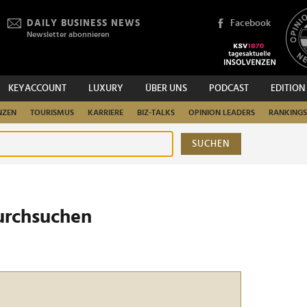
DAILY BUSINESS NEWS
Facebook
Newsletter abonnieren
KEYACCOUNT
LUXURY
ÜBER UNS
PODCAST
EDITION
NZEN
TOURISMUS
KARRIERE
BIZ-TALKS
OPINION LEADERS
RANKINGS
SUCHEN
urchsuchen