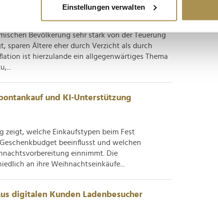
stärksten – vor allem bei Lebensmitteln
Einstellungen verwalten
ie Ihre persönlichen Daten verarbeitet werden, und legen Sie I
eimischen Bevölkerung sehr stark von der Teuerung
gt, sparen Ältere eher durch Verzicht als durch
nhalte und Anzeigen zu personalisieren, Funktionen für soziale
lation ist hierzulande ein allgegenwärtiges Thema
Website zu analysieren. Außerdem geben wir Informationen zu I
,...
r soziale Medien, Werbung und Analysen weiter. Unsere Partner
 Daten zusammen, die Sie ihnen bereitgestellt haben oder die s
n.
pontankauf und KI-Unterstützung
g zeigt, welche Einkaufstypen beim Fest
as Geschenkbudget beeinflusst und welchen
eihnachtsvorbereitung einnimmt. Die
iedlich an ihre Weihnachtseinkäufe...
aus digitalen Kunden Ladenbesucher