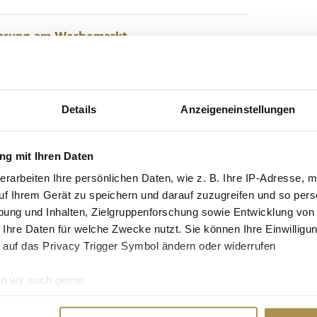
ährung am Werbemarkt
Konsument:innen wird im Jahr 2026 in den aktiven
nd eine aktuelle Jahresbilanz den
Details
Anzeigeneinstellungen
ix untermauert, rückt die Qualität des Kontakts
ite. Der heimische...
g mit Ihren Daten
 das Handelsmarketing neu aus
erarbeiten Ihre persönlichen Daten, wie z. B. Ihre IP-Adresse, m
uf Ihrem Gerät zu speichern und darauf zuzugreifen und so pers
ung und Inhalten, Zielgruppenforschung sowie Entwicklung von
sstsein und neue Technologien verändern das
 Ihre Daten für welche Zwecke nutzt. Sie können Ihre Einwilligun
ly, Europas größtes Netzwerk für digitales
 auf das Privacy Trigger Symbol ändern oder widerrufen
rends, die den Handel 2026 prägen werden. Die
dass sich...
n wir auch gerne:
re geografische Lage erfassen, welche bis auf einige Meter gen
es Scannen nach bestimmten Merkmalen (Fingerprinting) identifi