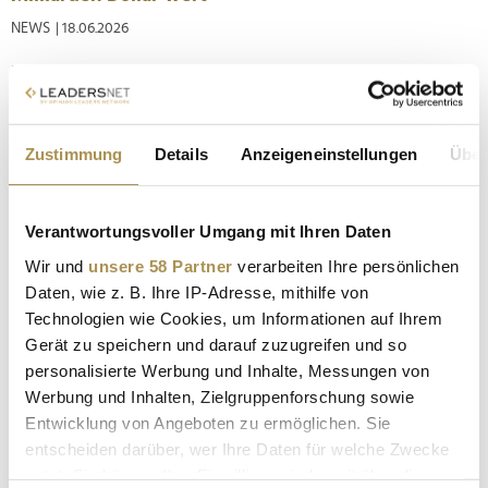
NEWS
| 18.06.2026
Das vom Ex-Kanzler mitgegründete KI- und
Cybersicherheitsunternehmen Dream hat erneut eine
erfolgreiche Finanzierungsrunde abgeschlossen. Damit zählt
nun auch Kurz zum elitären Kreis der Superreichen. Im April
Zustimmung
Details
Anzeigeneinstellungen
Über
2025 eröffnete das von Sebastian Kurz mitgegründete KI- und
Cybersicherheitsunternehmen...
Verantwortungsvoller Umgang mit Ihren Daten
"Wir brauchen mehr Risikobereitschaft, mehr
Wir und
unsere 58 Partner
verarbeiten Ihre persönlichen
Erfolgshunger und eine andere Fehlerkultur"
Daten, wie z. B. Ihre IP-Adresse, mithilfe von
Technologien wie Cookies, um Informationen auf Ihrem
NEWS
| 05.05.2025
Gerät zu speichern und darauf zuzugreifen und so
Im LEADERSNET -Interview spricht Jungunternehmer und Alt-
personalisierte Werbung und Inhalte, Messungen von
Kanzler Sebastian Kurz über sein Leben nach der Politik,
Werbung und Inhalten, Zielgruppenforschung sowie
Führungsverantwortung, Macht, internationale
Entwicklung von Angeboten zu ermöglichen. Sie
Entwicklungen, seine Sicht auf Europa, Technologie,
entscheiden darüber, wer Ihre Daten für welche Zwecke
Populismus und persönliche Lektionen. Zudem verrät er die
nutzt. Sie können Ihre Einwilligung jederzeit über die
weiteren Pläne für "seine" mit...