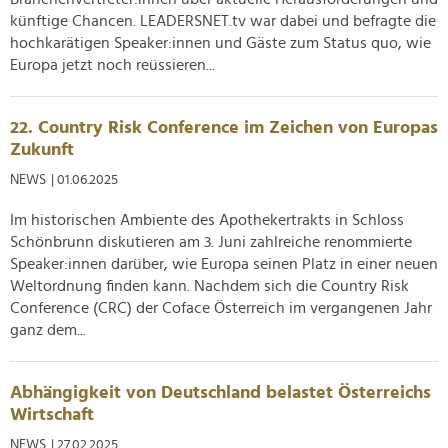
Partner führen diese Informationen möglicherweise mit
künftige Chancen. LEADERSNET.tv war dabei und befragte die
weiteren Daten zusammen, die Sie ihnen bereitgestellt
hochkarätigen Speaker:innen und Gäste zum Status quo, wie
haben oder die sie im Rahmen Ihrer Nutzung der Dienste
Europa jetzt noch reüssieren...
gesammelt haben.
22. Country Risk Conference im Zeichen von Europas
Zukunft
NEWS
| 01.06.2025
Im historischen Ambiente des Apothekertrakts in Schloss
Schönbrunn diskutieren am 3. Juni zahlreiche renommierte
Speaker:innen darüber, wie Europa seinen Platz in einer neuen
Weltordnung finden kann. Nachdem sich die Country Risk
Conference (CRC) der Coface Österreich im vergangenen Jahr
ganz dem...
Abhängigkeit von Deutschland belastet Österreichs
Wirtschaft
NEWS
| 27.02.2025