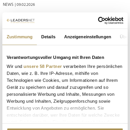
NEWS
| 09.02.2026
Trotz sinkender Leitzinsen und genereller geldpolitischer
Entspannung in den letzten zwei Jahren dürfte die Zahl der
globalen Firmenpleiten heuer zwar weiterhin steigen, im
Vergleich zu den Vorjahren aber recht moderat. Im
Zustimmung
Details
Anzeigeneinstellungen
Über
Ländervergleich zeigen sich stark gegensätzliche Trends.
Nach hohen...
Verantwortungsvoller Umgang mit Ihren Daten
Wir und
unsere 58 Partner
verarbeiten Ihre persönlichen
Weltwirtschaft erweist sich trotz geopolitischer
Spannungen als stabil
Daten, wie z. B. Ihre IP-Adresse, mithilfe von
Technologien wie Cookies, um Informationen auf Ihrem
NEWS
| 06.11.2025
Gerät zu speichern und darauf zuzugreifen und so
Eine großangelegte Länder- und Branchenbewertung sieht
personalisierte Werbung und Inhalte, Messungen von
die globale Konjunktur im Spannungsfeld zwischen
Werbung und Inhalten, Zielgruppenforschung sowie
(US-)Zöllen und Zuversicht. Österreich befindet sich im A3-
Entwicklung von Angeboten zu ermöglichen. Sie
Risikobereich: Das Wachstum bleibt verhalten –
entscheiden darüber, wer Ihre Daten für welche Zwecke
Wachsamkeit ist gefragt. Die Weltwirtschaft hat die
nutzt. Sie können Ihre Einwilligung jederzeit über die
Handelsturbulenzen der ersten...
Cookie-Erklärung oder durch Klicken auf das Privacy