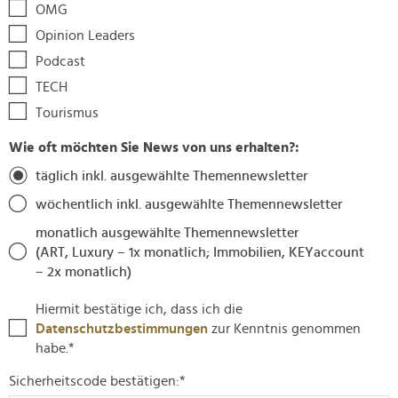
Wir verwenden Cookies, um Inhalte und Anzeigen zu
OMG
personalisieren, Funktionen für soziale Medien anbieten
Opinion Leaders
zu können und die Zugriffe auf unsere Website zu
Podcast
analysieren. Außerdem geben wir Informationen zu Ihrer
TECH
Verwendung unserer Website an unsere Partner für
Tourismus
soziale Medien, Werbung und Analysen weiter. Unsere
Partner führen diese Informationen möglicherweise mit
Wie oft möchten Sie News von uns erhalten?:
weiteren Daten zusammen, die Sie ihnen bereitgestellt
täglich
inkl. ausgewählte Themennewsletter
haben oder die sie im Rahmen Ihrer Nutzung der Dienste
gesammelt haben.
wöchentlich
inkl. ausgewählte Themennewsletter
monatlich ausgewählte Themennewsletter
(ART, Luxury – 1x monatlich; Immobilien, KEYaccount
– 2x monatlich)
Hiermit bestätige ich, dass ich die
Datenschutzbestimmungen
zur Kenntnis genommen
habe.
*
Sicherheitscode bestätigen:
*