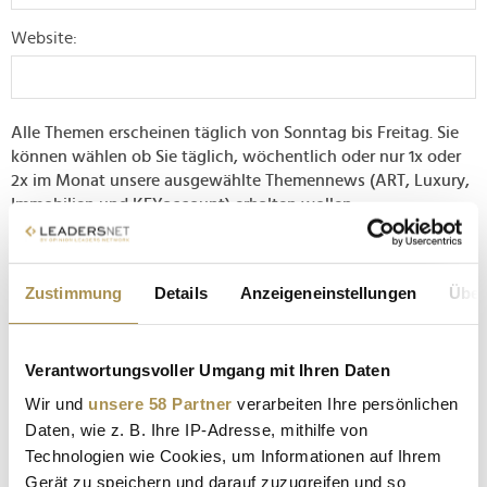
Website:
Alle Themen erscheinen täglich von Sonntag bis Freitag. Sie
können wählen ob Sie täglich, wöchentlich oder nur 1x oder
2x im Monat unsere ausgewählte Themennews (ART, Luxury,
Immobilien und KEYaccount) erhalten wollen.
Tipp: Für die beste Abdeckung wählen Sie mindestens drei
Themen. Wenn Sie „News" auswählen, erhalten Sie Beiträge
Zustimmung
Details
Anzeigeneinstellungen
Über
aus allen Bereichen.
Themen:
Verantwortungsvoller Umgang mit Ihren Daten
Alle wählen
Keine wählen
Wir und
unsere 58 Partner
verarbeiten Ihre persönlichen
Agenturen
Daten, wie z. B. Ihre IP-Adresse, mithilfe von
Technologien wie Cookies, um Informationen auf Ihrem
Biz-Talks
Gerät zu speichern und darauf zuzugreifen und so