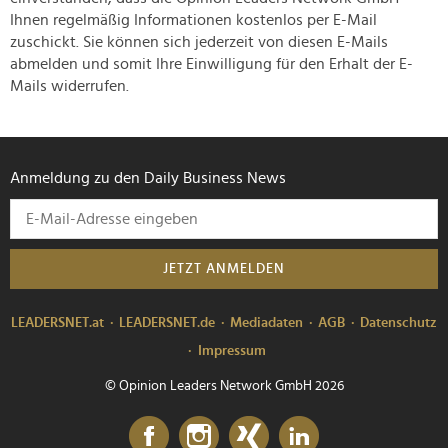
Ihnen regelmäßig Informationen kostenlos per E-Mail
zuschickt. Sie können sich jederzeit von diesen E-Mails
abmelden und somit Ihre Einwilligung für den Erhalt der E-
Mails widerrufen.
Anmeldung zu den Daily Business News
JETZT ANMELDEN
LEADERSNET.at
LEADERSNET.de
Mediadaten
AGB
Datenschutz
Impressum
© Opinion Leaders Network GmbH 2026