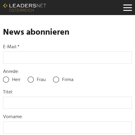
Zum
Inhalt
Zur
Fußzeilen-
Navigation
News abonnieren
Zur
Hauptnavigation
E-Mail:
*
Anrede:
Herr
Frau
Firma
Titel:
Vorname: