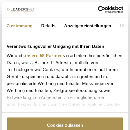
FOTOS
Maklertag der Fachgruppe der Wiener
Versicherungsmakler Teil 1
Zustimmung
Details
Anzeigeneinstellungen
Über
18. April 2024
© leadersnet.at / C. Mikes
Verantwortungsvoller Umgang mit Ihren Daten
Wir und
unsere 58 Partner
verarbeiten Ihre persönlichen
Daten, wie z. B. Ihre IP-Adresse, mithilfe von
Technologien wie Cookies, um Informationen auf Ihrem
Gerät zu speichern und darauf zuzugreifen und so
personalisierte Werbung und Inhalte, Messungen von
Werbung und Inhalten, Zielgruppenforschung sowie
Entwicklung von Angeboten zu ermöglichen. Sie
entscheiden darüber, wer Ihre Daten für welche Zwecke
nutzt. Sie können Ihre Einwilligung jederzeit über die
Cookie-Erklärung oder durch Klicken auf das Privacy
Trigger Symbol ändern oder widerrufen
Cookies zulassen