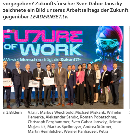
vorgegeben? Zukunftsforscher Sven Gabor Janszky
zeichnete ein Bild unseres Arbeitsalltags der Zukunft
gegenüber
LEADERNSET.tv
.
>
2 von 2 Bildern
Sven Gabor Janszky (links) und Helmut Mojescick ©
LEADERSNET/C. Mikes