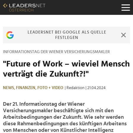
Zum
Inhalt
Zur
Fußzeilen-
Navigation
LEADERSNET BEI GOOGLE ALS QUELLE
Zur
FESTLEGEN
Hauptnavigation
INFORMATIONSTAG DER WIENER VERSICHERUNGSMAKLER
"Future of Work – wieviel Mensch
verträgt die Zukunft?!"
NEWS,
FINANZEN,
FOTO + VIDEO
| Redaktion
| 21.04.2024
Der 21. Informationstag der Wiener
Versicherungsmakler beschäftigte sich mit den
Arbeitsbedingungen der Zukunft. Wie sehr werden
diese Rahmenbedingungen des künftigen Arbeitens
von Menschen oder von Künstlicher Intelligenz