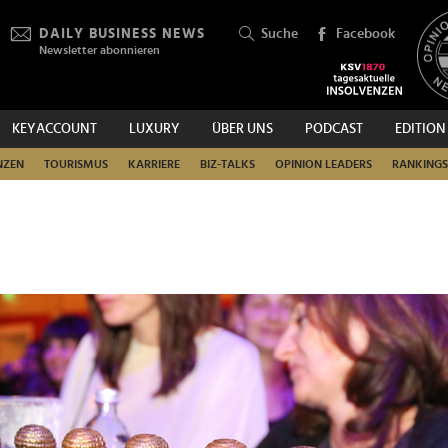
DAILY BUSINESS NEWS
Suche
Facebook
Newsletter abonnieren
KEYACCOUNT
LUXURY
ÜBER UNS
PODCAST
EDITION
SUCHEN
NZEN
TOURISMUS
KARRIERE
BIZ-TALKS
OPINION LEADERS
RANKINGS