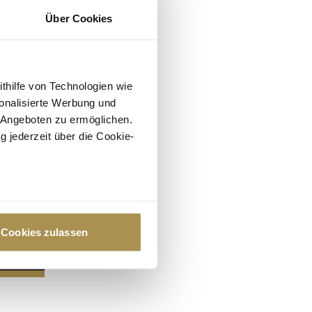
Über Cookies
ithilfe von Technologien wie
onalisierte Werbung und
 Angeboten zu ermöglichen.
g jederzeit über die Cookie-
au sein können
zieren
Cookies zulassen
hre Präferenzen im
Abschnitt
 Medien anbieten zu können
hrer Verwendung unserer