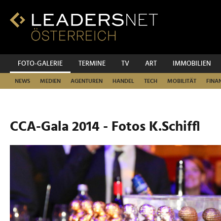
Zum
Inhalt
Zur
Fußzeilen-
Navigation
Zur
FOTO-GALERIE
TERMINE
TV
ART
IMMOBILIEN
Hauptnavigation
NEWS
MEDIEN
AGENTUREN
HANDEL
TECH
MOBILITÄT
FINA
CCA-Gala 2014 - Fotos K.Schiffl