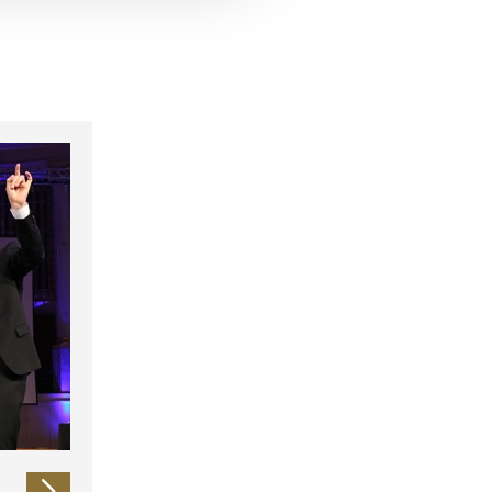
 führen diese Informationen
ie im Rahmen Ihrer Nutzung