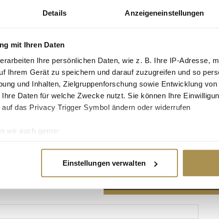
Details
Anzeigeneinstellungen
g mit Ihren Daten
erarbeiten Ihre persönlichen Daten, wie z. B. Ihre IP-Adresse, m
Advertisement
uf Ihrem Gerät zu speichern und darauf zuzugreifen und so pers
ung und Inhalten, Zielgruppenforschung sowie Entwicklung von
 Ihre Daten für welche Zwecke nutzt. Sie können Ihre Einwilligun
 auf das Privacy Trigger Symbol ändern oder widerrufen
n wir auch gerne:
re geografische Lage erfassen, welche bis auf einige Meter gen
es Scannen nach bestimmten Merkmalen (Fingerprinting) identifi
Einstellungen verwalten
ie Ihre persönlichen Daten verarbeitet werden, und legen Sie I
nhalte und Anzeigen zu personalisieren, Funktionen für soziale
Website zu analysieren. Außerdem geben wir Informationen zu I