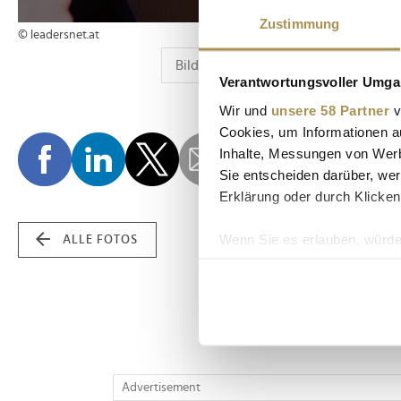
Zustimmung
© leadersnet.at
Verantwortungsvoller Umgan
Wir und
unsere 58 Partner
v
Cookies, um Informationen a
Inhalte, Messungen von Werb
Sie entscheiden darüber, wer
Erklärung oder durch Klicken
Wenn Sie es erlauben, würde
ALLE FOTOS
Informationen über Ih
Ihr Gerät durch aktiv
Erfahren Sie mehr darüber, w
Einzelheiten
fest.
Wir verwenden Cookies, um I
Advertisement
und die Zugriffe auf unsere 