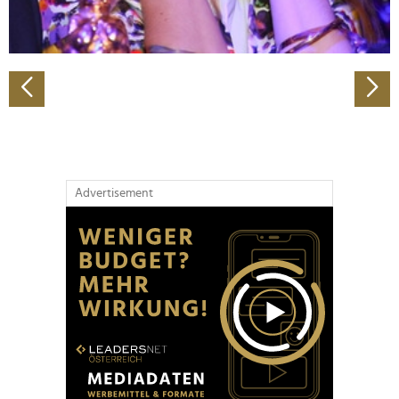
zu können und die Zugriffe auf unsere Website zu
analysieren. Außerdem geben wir Informationen zu Ihrer
Verwendung unserer Website an unsere Partner für
soziale Medien, Werbung und Analysen weiter. Unsere
Partner führen diese Informationen möglicherweise mit
weiteren Daten zusammen, die Sie ihnen bereitgestellt
haben oder die sie im Rahmen Ihrer Nutzung der Dienste
gesammelt haben.
Advertisement