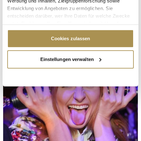
Werbung und Inhalten, Zielgruppenforschung sowie
Entwicklung von Angeboten zu ermöglichen. Sie
entscheiden darüber, wer Ihre Daten für welche Zwecke
nutzt. Sie können Ihre Einwilligung jederzeit über die
Cookie-Erklärung oder durch Klicken auf das Privacy
Trigger Symbol ändern oder widerrufen
Cookies zulassen
Wenn Sie es erlauben, würden wir auch gerne:
Einstellungen verwalten
Informationen über Ihre geografische Lage
erfassen, welche bis auf einige Meter genau sein
können
Ihr Gerät durch aktives Scannen nach
bestimmten Merkmalen (Fingerprinting) identifizieren
Erfahren Sie mehr darüber, wie Ihre persönlichen Daten
verarbeitet werden, und legen Sie Ihre Präferenzen im
Abschnitt Einzelheiten
fest.
Wir verwenden Cookies, um Inhalte und Anzeigen zu
personalisieren, Funktionen für soziale Medien anbieten