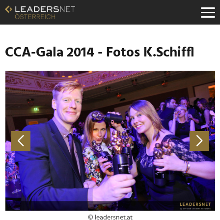
Zum
Inhalt
Zur
Fußzeilen-
Navigation
CCA-Gala 2014 - Fotos K.Schiffl
Zur
Hauptnavigation
© leadersnet.at