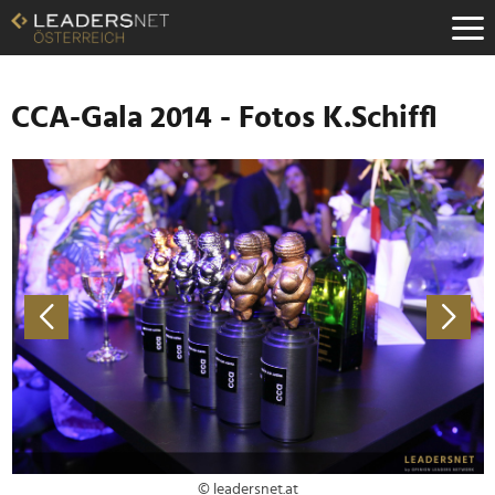
Zum
Inhalt
Zur
Fußzeilen-
Navigation
CCA-Gala 2014 - Fotos K.Schiffl
Zur
Hauptnavigation
© leadersnet.at