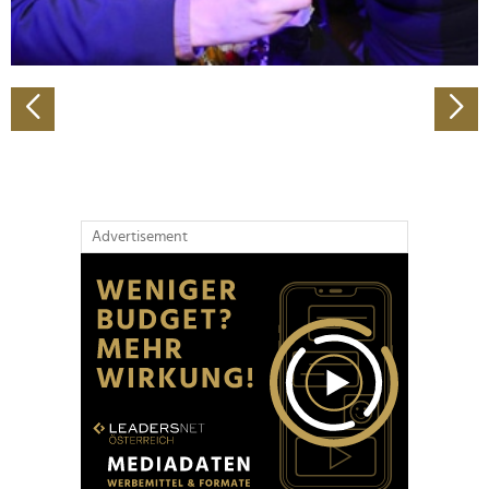
zu können und die Zugriffe auf unsere Website zu
analysieren. Außerdem geben wir Informationen zu Ihrer
Verwendung unserer Website an unsere Partner für
soziale Medien, Werbung und Analysen weiter. Unsere
Partner führen diese Informationen möglicherweise mit
weiteren Daten zusammen, die Sie ihnen bereitgestellt
haben oder die sie im Rahmen Ihrer Nutzung der Dienste
gesammelt haben.
Advertisement