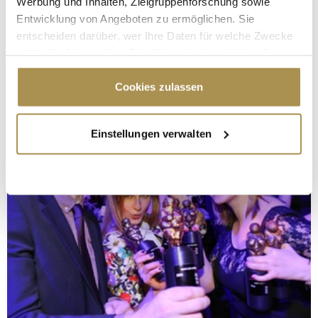
Werbung und Inhalten, Zielgruppenforschung sowie
Entwicklung von Angeboten zu ermöglichen. Sie
entscheiden darüber, wer Ihre Daten für welche Zwecke
nutzt. Sie können Ihre Einwilligung jederzeit über die
Cookie-Erklärung oder durch Klicken auf das Privacy
Trigger Symbol ändern oder widerrufen
Cookies zulassen
Wenn Sie es erlauben, würden wir auch gerne:
Einstellungen verwalten
Informationen über Ihre geografische Lage
erfassen, welche bis auf einige Meter genau sein
können
Ihr Gerät durch aktives Scannen nach
bestimmten Merkmalen (Fingerprinting) identifizieren
Erfahren Sie mehr darüber, wie Ihre persönlichen Daten
verarbeitet werden, und legen Sie Ihre Präferenzen im
Abschnitt Einzelheiten
fest.
Wir verwenden Cookies, um Inhalte und Anzeigen zu
personalisieren, Funktionen für soziale Medien anbieten