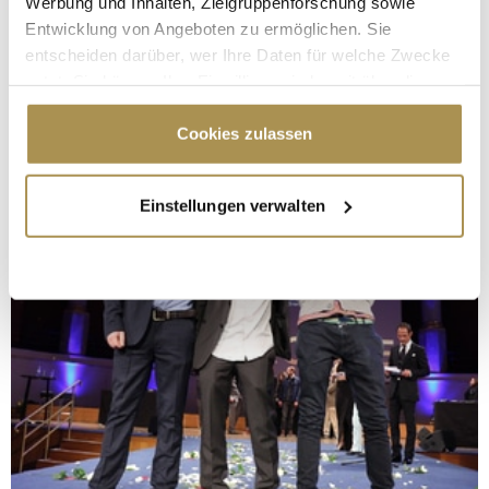
Werbung und Inhalten, Zielgruppenforschung sowie
Entwicklung von Angeboten zu ermöglichen. Sie
entscheiden darüber, wer Ihre Daten für welche Zwecke
nutzt. Sie können Ihre Einwilligung jederzeit über die
Cookie-Erklärung oder durch Klicken auf das Privacy
Trigger Symbol ändern oder widerrufen
Cookies zulassen
Wenn Sie es erlauben, würden wir auch gerne:
Einstellungen verwalten
Informationen über Ihre geografische Lage
erfassen, welche bis auf einige Meter genau sein
können
Ihr Gerät durch aktives Scannen nach
bestimmten Merkmalen (Fingerprinting) identifizieren
Erfahren Sie mehr darüber, wie Ihre persönlichen Daten
verarbeitet werden, und legen Sie Ihre Präferenzen im
Abschnitt Einzelheiten
fest.
Wir verwenden Cookies, um Inhalte und Anzeigen zu
personalisieren, Funktionen für soziale Medien anbieten