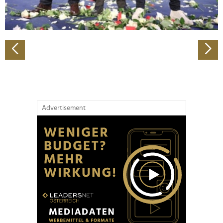
zu können und die Zugriffe auf unsere Website zu
analysieren. Außerdem geben wir Informationen zu Ihrer
Verwendung unserer Website an unsere Partner für
soziale Medien, Werbung und Analysen weiter. Unsere
Partner führen diese Informationen möglicherweise mit
weiteren Daten zusammen, die Sie ihnen bereitgestellt
haben oder die sie im Rahmen Ihrer Nutzung der Dienste
gesammelt haben.
Advertisement