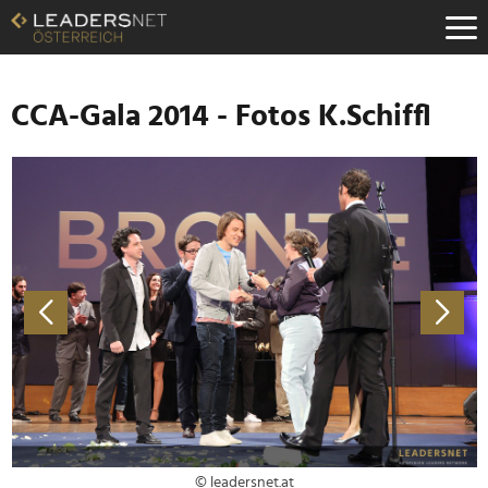
Zum
Inhalt
Zur
Fußzeilen-
Navigation
CCA-Gala 2014 - Fotos K.Schiffl
Zur
Hauptnavigation
© leadersnet.at